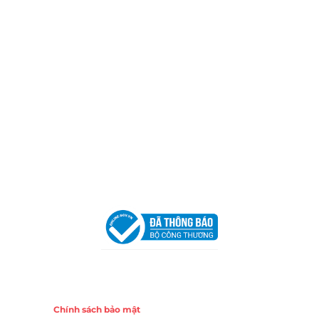
Thành phố Hồ Chí Minh (P.14 Q10).
Hotline:
0906 51 5537 – 0282 253 5537
Xưởng Sản Xuất:
C30 Thành Thái, Phường 9, Quận 10,
TP.HCM
Email:
congtycancin@gmail.com
Chi nhánh Nha Trang
Địa Chỉ:
86 Đường 23 Tháng 10, Phương Sài, Nha
Trang, Khánh Hòa
Hotline:
0906 51 5537 – 0282 253 5537
Email:
congtycancin@gmail.com
Chi nhánh Hà Nội - Đà Nẵng
VPĐD Tại Hà Nội:
13BT3 Vạn Phúc, Hà Đông, Hà Nội
VPĐD Tại Đà Nẵng :
Số 403 Nguyễn Hữu Thọ, Phường
Khuê Trung, Quận Cẩm Lệ, TP. Đà Nẵng
Chính sách
Chính sách bảo mật