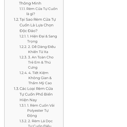
Thông Minh
Rèm Cửa Tự Cuốn
là gì?
Tại Sao Rèm Cửa Tự
Cuốn Là Lựa Chọn
Độc Đáo?
1. Hiện Đại & Sang
Trọng
2. Dễ Dàng Điều
Khiển Từ Xa
3. An Toàn Cho
Trẻ Em & Thú
Cưng
4. Tiết Kiệm
Không Gian &
Thẩm Mỹ Cao
Các Loại Rèm Cửa
Tự Cuốn Phổ Biến
Hiện Nay
1. Rèm Cuốn Vải
Polyester Tự
Động
2. Rèm Lá Dọc
Tự Cuốn Điều