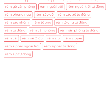
rèm gỗ văn phòng
rèm ngoài trời
rèm ngoài trời tự động
rèm phòng ngủ
rèm sáo gỗ
rèm sáo gỗ tự động
rèm sáo nhôm
rèm tổ ong
rèm tổ ong tự động
rèm tự động
rèm văn phòng
rèm văn phòng tự động
rèm vải
rèm vải 2 lớp
rèm zip
rèm zipper
rèm zipper ngoài trời
rèm zipper tự động
rèm zip tự động
Trụ sở chính
CÔNG TY TNHH CAN CIN VIỆT NAM
Mã số thuế:
0317918046
Địa Chỉ:
606/42 Đường 3 Tháng 2, Phường Diên Hồng,