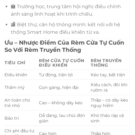
🏫 Trường học, trung tâm hội nghị: điều chỉnh
ánh sáng linh hoạt khi trình chiếu.
🏬 Biệt thự, căn hộ thông minh: kết nối với hệ
thống Smart Home điều khiển từ xa.
Ưu – Nhược Điểm Của Rèm Cửa Tự Cuốn
So Với Rèm Truyền Thống
RÈM CỬA TỰ CUỐN
RÈM TRUYỀN
TIÊU CHÍ
ĐIỀU KHIỂN
THỐNG
Điều khiển
Tự động, tiện lợi
Kéo tay, bất tiện
Kiểu cách, đôi khi
Thẩm mỹ
Gọn gàng, hiện đại
rườm rà
An toàn cho
Thấp – có dây kéo
Cao – không dây kéo
trẻ nhỏ
nguy hiểm
Dễ dàng, lau chùi đơn
Khó tháo ráp vệ
Bảo trì
giản
sinh
Chi phí đầu tư
Cao hơn
Thấp hơn