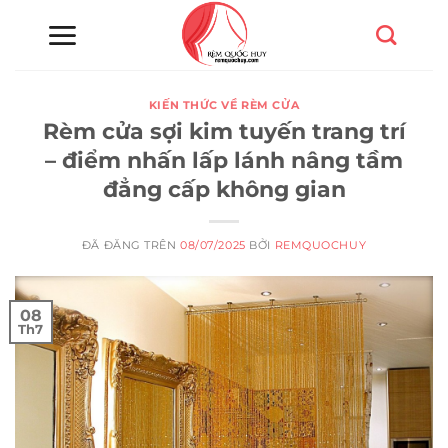
Chuyển
đến
nội
dung
KIẾN THỨC VỀ RÈM CỬA
Rèm cửa sợi kim tuyến trang trí
– điểm nhấn lấp lánh nâng tầm
đẳng cấp không gian
ĐÃ ĐĂNG TRÊN
08/07/2025
BỞI
REMQUOCHUY
08
Th7