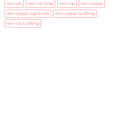
rèm vải
rèm vải 2 lớp
rèm zip
rèm zipper
rèm zipper ngoài trời
rèm zipper tự động
rèm zip tự động
Trụ sở chính
CÔNG TY TNHH CAN CIN VIỆT NAM
Mã số thuế:
0317918046
Địa Chỉ:
606/42 Đường 3 Tháng 2, Phường Diên Hồng,
Thành phố Hồ Chí Minh (P.14 Q10).
Hotline:
0906 51 5537 – 0282 253 5537
Xưởng Sản Xuất:
C30 Thành Thái, Phường 9, Quận 10,
TP.HCM
Email:
congtycancin@gmail.com
Chi nhánh Nha Trang
Địa Chỉ:
86 Đường 23 Tháng 10, Phương Sài, Nha