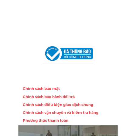
Trang, Khánh Hòa
Hotline:
0906 51 5537 – 0282 253 5537
Email:
congtycancin@gmail.com
Chi nhánh Hà Nội - Đà Nẵng
VPĐD Tại Hà Nội:
13BT3 Vạn Phúc, Hà Đông, Hà Nội
VPĐD Tại Đà Nẵng :
Số 403 Nguyễn Hữu Thọ, Phường
Khuê Trung, Quận Cẩm Lệ, TP. Đà Nẵng
Chính sách
Chính sách bảo mật
Chính sách bảo hành đổi trả
Chính sách điều kiện giao dịch chung
Chính sách vận chuyển và kiểm tra hàng
Phương thức thanh toán