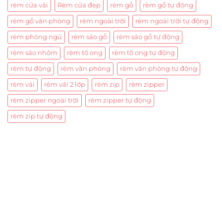
rèm cửa vải
Rèm cửa đẹp
rèm gỗ
rèm gỗ tự động
rèm gỗ văn phòng
rèm ngoài trời
rèm ngoài trời tự động
rèm phòng ngủ
rèm sáo gỗ
rèm sáo gỗ tự động
rèm sáo nhôm
rèm tổ ong
rèm tổ ong tự động
rèm tự động
rèm văn phòng
rèm văn phòng tự động
rèm vải
rèm vải 2 lớp
rèm zip
rèm zipper
rèm zipper ngoài trời
rèm zipper tự động
rèm zip tự động
Trụ sở chính
CÔNG TY TNHH CAN CIN VIỆT NAM
Mã số thuế:
0317918046