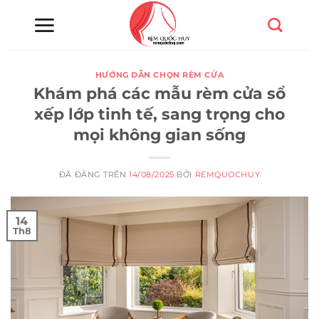
Chuyển
đến
nội
dung
HƯỚNG DẪN CHỌN RÈM CỬA
Khám phá các mẫu rèm cửa sổ
xếp lớp tinh tế, sang trọng cho
mọi không gian sống
ĐÃ ĐĂNG TRÊN
14/08/2025
BỞI
REMQUOCHUY
14
Th8