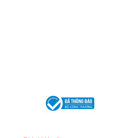
Địa Chỉ:
606/42 Đường 3 Tháng 2, Phường Diên Hồng,
Thành phố Hồ Chí Minh (P.14 Q10).
Hotline:
0906 51 5537 – 0282 253 5537
Xưởng Sản Xuất:
C30 Thành Thái, Phường 9, Quận 10,
TP.HCM
Email:
congtycancin@gmail.com
Chi nhánh Nha Trang
Địa Chỉ:
86 Đường 23 Tháng 10, Phương Sài, Nha
Trang, Khánh Hòa
Hotline:
0906 51 5537 – 0282 253 5537
Email:
congtycancin@gmail.com
Chi nhánh Hà Nội - Đà Nẵng
VPĐD Tại Hà Nội:
13BT3 Vạn Phúc, Hà Đông, Hà Nội
VPĐD Tại Đà Nẵng :
Số 403 Nguyễn Hữu Thọ, Phường
Khuê Trung, Quận Cẩm Lệ, TP. Đà Nẵng
Chính sách