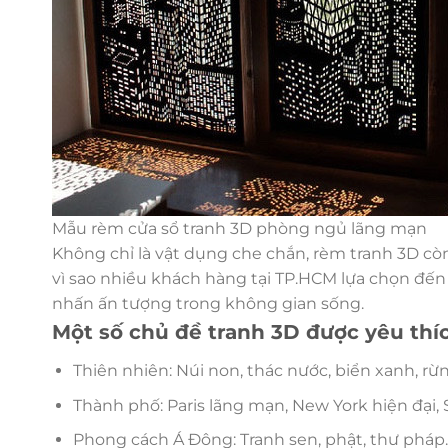
Mẫu rèm cửa sổ tranh 3D phòng ngủ lãng mạn
Không chỉ là vật dụng che chắn, rèm tranh 3D còn 
vì sao nhiều khách hàng tại TP.HCM lựa chọn đế
nhấn ấn tượng trong không gian sống.
Một số chủ đề tranh 3D được yêu thíc
Thiên nhiên: Núi non, thác nước, biển xanh, rừn
Thành phố: Paris lãng mạn, New York hiện đại, 
Phong cách Á Đông: Tranh sen, phật, thư pháp.