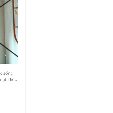
ác sống
oạt, điều