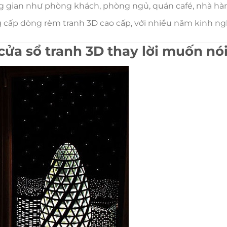
ng gian như phòng khách, phòng ngủ, quán café, nhà h
 cấp dòng rèm tranh 3D cao cấp, với nhiều năm kinh n
cửa sổ tranh 3D thay lời muốn nó