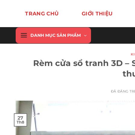
Chuyển
đến
TRANG CHỦ
GIỚI THIỆU
nội
dung
DANH MỤC SẢN PHẨM
K
Rèm cửa sổ tranh 3D – 
thu
ĐÃ ĐĂNG T
27
Th8