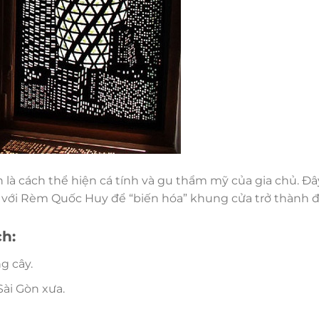
là cách thể hiện cá tính và gu thẩm mỹ của gia chủ. Đây
n với Rèm Quốc Huy để “biến hóa” khung cửa trở thành 
h:
g cây.
Sài Gòn xưa.