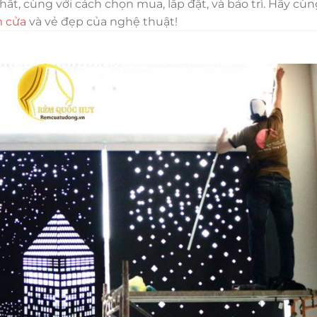
hất, cùng với cách chọn mua, lắp đặt, và bảo trì. Hãy c
 cửa
và vẻ đẹp của nghệ thuật!