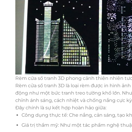
Rèm cửa sổ tranh 3D phong cảnh thiên nhiên tươ
Rèm cửa sổ tranh 3D là loại rèm được in hình ảnh 
động như một bức tranh treo tường khổ lớn. Như
chỉnh ánh sáng, cách nhiệt và chống nắng cực kỳ
Đây chính là sự kết hợp hoàn hảo giữa:
Công dụng thực tế: Che nắng, cản sáng, tạo kh
Giá trị thẩm mỹ: Như một tác phẩm nghệ thuậ