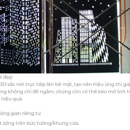
i đẹp
3D sắc nét trực tiếp lên bề mặt, tạo nên hiệu ứng thị gi
ng không chỉ để ngắm, chúng còn có thể kéo mở linh h
 hiệu quả.
ông gian riêng tư.
t sống trên bức tường/khung cửa.