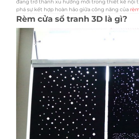
đang trở thành xu hướng mới trong thiết kế nội t
phá sự kết hợp hoàn hảo giữa công năng của
rèm
Rèm cửa sổ tranh 3D là gì?