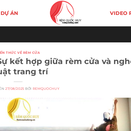
DỰ ÁN
VIDEO 
IẾN THỨC VỀ RÈM CỬA
Sự kết hợp giữa rèm cửa và ngh
ật trang trí
RÊN
27/08/2025
BỞI
REMQUOCHUY