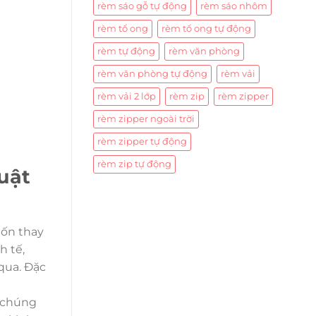
rèm sáo gỗ tự động
rèm sáo nhôm
rèm tổ ong
rèm tổ ong tự động
rèm tự động
rèm văn phòng
rèm văn phòng tự động
rèm vải
rèm vải 2 lớp
rèm zip
rèm zipper
rèm zipper ngoài trời
rèm zipper tự động
rèm zip tự động
uật
uốn thay
h tế,
qua. Đặc
o chúng