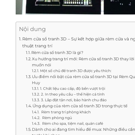
Nội dung
Rèm cửa sổ tranh 3D – Sự kết hợp giữa rèm cửa và n
thuật trang trí
Rèm cửa sổ tranh 3D là gì?
Xu hướng trang trí mới: Rèm cửa sổ tranh 3D thay lời
muốn nói
Một số chủ đề tranh 3D được yêu thích:
Ưu điểm nổi bật của rèm cửa sổ tranh 3D tại Rèm Q
Huy
1. Chất liệu cao cấp, độ bền vượt trội
2. In theo yêu cầu – thể hiện cá tính
3. Lắp đặt tận nơi, bảo hành chu đáo
Ứng dụng của rèm cửa sổ tranh 3D trong thực tế
Rèm trang trí phòng khách
Rèm phòng ngủ
Rèm cho spa, tiệm nail, quán café
Dành cho ai đang tìm hiểu để mua: Những điều cần