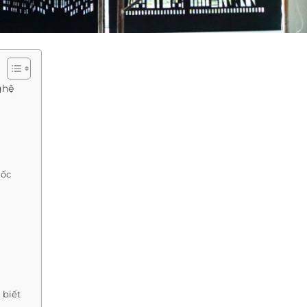
ghệ
uốc
 biết