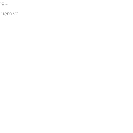
àng…
ghiệm và
i