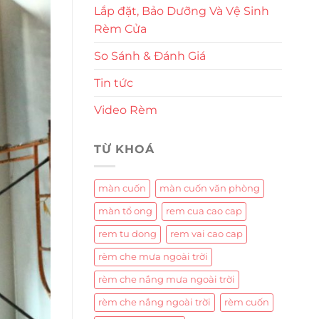
Lắp đặt, Bảo Dưỡng Và Vệ Sinh
Rèm Cửa
So Sánh & Đánh Giá
Tin tức
Video Rèm
TỪ KHOÁ
màn cuốn
màn cuốn văn phòng
màn tổ ong
rem cua cao cap
rem tu dong
rem vai cao cap
rèm che mưa ngoài trời
rèm che nắng mưa ngoài trời
rèm che nắng ngoài trời
rèm cuốn