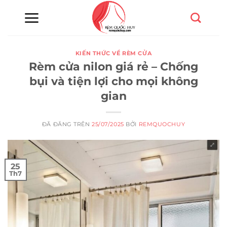
Chuyển
đến
nội
dung
KIẾN THỨC VỀ RÈM CỬA
Rèm cửa nilon giá rẻ – Chống
bụi và tiện lợi cho mọi không
gian
ĐÃ ĐĂNG TRÊN
25/07/2025
BỞI
REMQUOCHUY
25
Th7