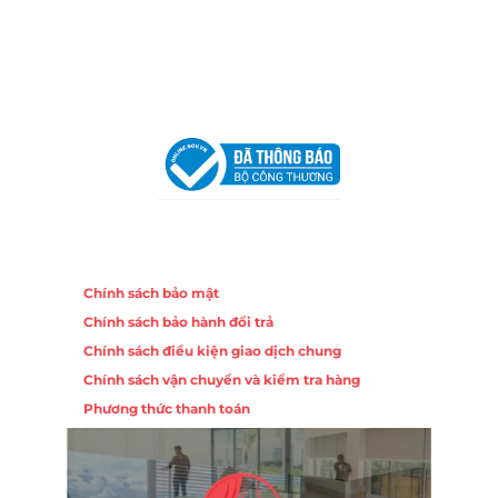
Hotline:
0906 51 5537 – 0282 253 5537
Email:
congtycancin@gmail.com
Chi nhánh Hà Nội - Đà Nẵng
VPĐD Tại Hà Nội:
13BT3 Vạn Phúc, Hà Đông, Hà Nội
VPĐD Tại Đà Nẵng :
Số 403 Nguyễn Hữu Thọ, Phường
Khuê Trung, Quận Cẩm Lệ, TP. Đà Nẵng
Chính sách
Chính sách bảo mật
Chính sách bảo hành đổi trả
Chính sách điều kiện giao dịch chung
Chính sách vận chuyển và kiểm tra hàng
Phương thức thanh toán