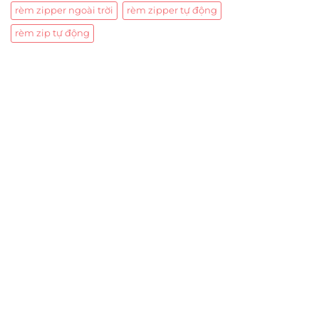
rèm zipper ngoài trời
rèm zipper tự động
rèm zip tự động
Trụ sở chính
CÔNG TY TNHH CAN CIN VIỆT NAM
Mã số thuế:
0317918046
Địa Chỉ:
606/42 Đường 3 Tháng 2, Phường Diên Hồng,
Thành phố Hồ Chí Minh (P.14 Q10).
Hotline:
0906 51 5537 – 0282 253 5537
Xưởng Sản Xuất:
C30 Thành Thái, Phường 9, Quận 10,
TP.HCM
Email:
congtycancin@gmail.com
Chi nhánh Nha Trang
Địa Chỉ:
86 Đường 23 Tháng 10, Phương Sài, Nha
Trang, Khánh Hòa