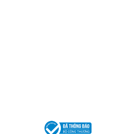
Trụ sở chính
CÔNG TY TNHH CAN CIN VIỆT NAM
Mã số thuế:
0317918046
Địa Chỉ:
606/42 Đường 3 Tháng 2, Phường Diên Hồng,
Thành phố Hồ Chí Minh (P.14 Q10).
Hotline:
0906 51 5537 – 0282 253 5537
Xưởng Sản Xuất:
C30 Thành Thái, Phường 9, Quận 10,
TP.HCM
Email:
congtycancin@gmail.com
Chi nhánh Nha Trang
Địa Chỉ:
86 Đường 23 Tháng 10, Phương Sài, Nha
Trang, Khánh Hòa
Hotline:
0906 51 5537 – 0282 253 5537
Email:
congtycancin@gmail.com
Chi nhánh Hà Nội - Đà Nẵng
VPĐD Tại Hà Nội:
13BT3 Vạn Phúc, Hà Đông, Hà Nội
VPĐD Tại Đà Nẵng :
Số 403 Nguyễn Hữu Thọ, Phường
Khuê Trung, Quận Cẩm Lệ, TP. Đà Nẵng