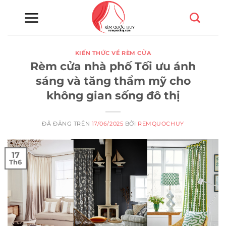
Chuyển
đến
nội
dung
KIẾN THỨC VỀ RÈM CỬA
Rèm cửa nhà phố Tối ưu ánh
sáng và tăng thẩm mỹ cho
không gian sống đô thị
ĐÃ ĐĂNG TRÊN
17/06/2025
BỞI
REMQUOCHUY
17
Th6