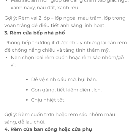
Màu sắc ấm hơn giúp dễ dàng chìm vào giấc ngủ:
xanh navy, nâu đất, xanh rêu…
Gợi ý: Rèm vải 2 lớp – lớp ngoài màu trầm, lớp trong
voan trắng để điều tiết ánh sáng linh hoạt.
3. Rèm cửa bếp nhà phố
Phòng bếp thường ít được chú ý nhưng lại cần rèm
để chống nắng chiều và tăng tính thẩm mỹ.
Nên chọn loại rèm cuốn hoặc rèm sáo nhôm/gỗ
vì:
Dễ vệ sinh dầu mỡ, bụi bẩn.
Gọn gàng, tiết kiệm diện tích.
Chịu nhiệt tốt.
Gợi ý: Rèm cuốn trơn hoặc rèm sáo nhôm màu
sáng, dễ lau chùi.
4. Rèm cửa ban công hoặc cửa phụ