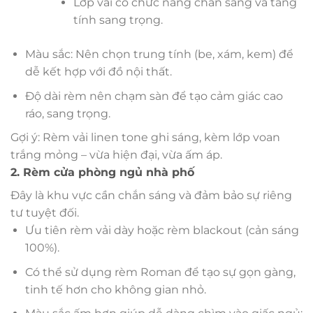
Lớp vải có chức năng chắn sáng và tăng
tính sang trọng.
Màu sắc: Nên chọn trung tính (be, xám, kem) để
dễ kết hợp với đồ nội thất.
Độ dài rèm nên chạm sàn để tạo cảm giác cao
ráo, sang trọng.
Gợi ý: Rèm vải linen tone ghi sáng, kèm lớp voan
trắng mỏng – vừa hiện đại, vừa ấm áp.
2. Rèm cửa phòng ngủ nhà phố
Đây là khu vực cần chắn sáng và đảm bảo sự riêng
tư tuyệt đối.
Ưu tiên rèm vải dày hoặc rèm blackout (cản sáng
100%).
Có thể sử dụng rèm Roman để tạo sự gọn gàng,
tinh tế hơn cho không gian nhỏ.