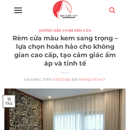
Chuyển
đến
nội
dung
HƯỚNG DẪN CHỌN RÈM CỬA
Rèm cửa màu kem sang trọng –
lựa chọn hoàn hảo cho không
gian cao cấp, tạo cảm giác ấm
áp và tinh tế
ĐÃ ĐĂNG TRÊN
11/02/2026
BỞI
REMQUOCHUY
11
Th2