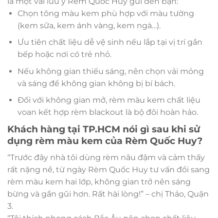
là một vài lưu ý Rèm Quốc Huy gửi đến bạn:
Chọn tông màu kem phù hợp với màu tường
(kem sữa, kem ánh vàng, kem ngà…).
Ưu tiên chất liệu dễ vệ sinh nếu lắp tại vị trí gần
bếp hoặc nơi có trẻ nhỏ.
Nếu không gian thiếu sáng, nên chọn vải mỏng
và sáng để không gian không bị bí bách.
Đối với không gian mở, rèm màu kem chất liệu
voan kết hợp rèm blackout là bộ đôi hoàn hảo.
Khách hàng tại TP.HCM nói gì sau khi sử
dụng rèm màu kem của Rèm Quốc Huy?
“Trước đây nhà tôi dùng rèm nâu đậm và cảm thấy
rất nặng nề, từ ngày Rèm Quốc Huy tư vấn đổi sang
rèm màu kem hai lớp, không gian trở nên sáng
bừng và gần gũi hơn. Rất hài lòng!” – chị Thảo, Quận
3.