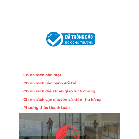
Email:
congtycancin@gmail.com
Chi nhánh Hà Nội - Đà Nẵng
VPĐD Tại Hà Nội:
13BT3 Vạn Phúc, Hà Đông, Hà Nội
VPĐD Tại Đà Nẵng :
Số 403 Nguyễn Hữu Thọ, Phường
Khuê Trung, Quận Cẩm Lệ, TP. Đà Nẵng
Chính sách
Chính sách bảo mật
Chính sách bảo hành đổi trả
Chính sách điều kiện giao dịch chung
Chính sách vận chuyển và kiểm tra hàng
Phương thức thanh toán