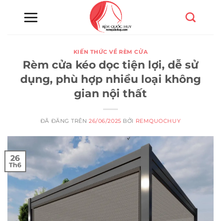
Chuyển
đến
nội
dung
KIẾN THỨC VỀ RÈM CỬA
Rèm cửa kéo dọc tiện lợi, dễ sử
dụng, phù hợp nhiều loại không
gian nội thất
ĐÃ ĐĂNG TRÊN
26/06/2025
BỞI
REMQUOCHUY
26
Th6