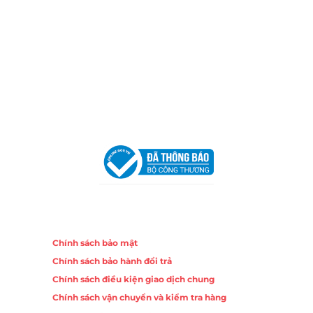
Email:
congtycancin@gmail.com
Chi nhánh Nha Trang
Địa Chỉ:
86 Đường 23 Tháng 10, Phương Sài, Nha
Trang, Khánh Hòa
Hotline:
0906 51 5537 – 0282 253 5537
Email:
congtycancin@gmail.com
Chi nhánh Hà Nội - Đà Nẵng
VPĐD Tại Hà Nội:
13BT3 Vạn Phúc, Hà Đông, Hà Nội
VPĐD Tại Đà Nẵng :
Số 403 Nguyễn Hữu Thọ, Phường
Khuê Trung, Quận Cẩm Lệ, TP. Đà Nẵng
Chính sách
Chính sách bảo mật
Chính sách bảo hành đổi trả
Chính sách điều kiện giao dịch chung
Chính sách vận chuyển và kiểm tra hàng