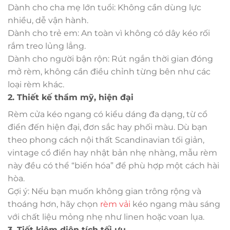
Dành cho cha mẹ lớn tuổi: Không cần dùng lực
nhiều, dễ vận hành.
Dành cho trẻ em: An toàn vì không có dây kéo rối
rắm treo lủng lẳng.
Dành cho người bận rộn: Rút ngắn thời gian đóng
mở rèm, không cần điều chỉnh từng bên như các
loại rèm khác.
2. Thiết kế thẩm mỹ, hiện đại
Rèm cửa kéo ngang có kiểu dáng đa dạng, từ cổ
điển đến hiện đại, đơn sắc hay phối màu. Dù bạn
theo phong cách nội thất Scandinavian tối giản,
vintage cổ điển hay nhật bản nhẹ nhàng, mẫu rèm
này đều có thể “biến hóa” để phù hợp một cách hài
hòa.
Gợi ý: Nếu bạn muốn không gian trông rộng và
thoáng hơn, hãy chọn
rèm vải
kéo ngang màu sáng
với chất liệu mỏng nhẹ như linen hoặc voan lụa.
3. Tiết kiệm diện tích tối ưu