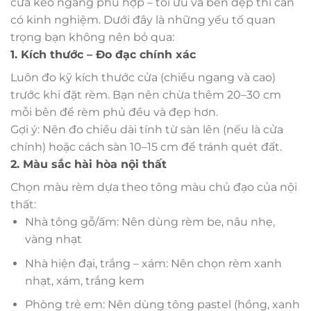
cửa kéo ngang phù hợp – tối ưu và bền đẹp thì cần
có kinh nghiệm. Dưới đây là những yếu tố quan
trọng bạn không nên bỏ qua:
1. Kích thước – Đo đạc chính xác
Luôn đo kỹ kích thước cửa (chiều ngang và cao)
trước khi đặt rèm. Bạn nên chừa thêm 20–30 cm
mỗi bên để rèm phủ đều và đẹp hơn.
Gợi ý: Nên đo chiều dài tính từ sàn lên (nếu là cửa
chính) hoặc cách sàn 10–15 cm để tránh quét đất.
2. Màu sắc hài hòa nội thất
Chọn màu rèm dựa theo tông màu chủ đạo của nội
thất:
Nhà tông gỗ/ấm: Nên dùng rèm be, nâu nhẹ,
vàng nhạt
Nhà hiện đại, trắng – xám: Nên chọn rèm xanh
nhạt, xám, trắng kem
Phòng trẻ em: Nên dùng tông pastel (hồng, xanh