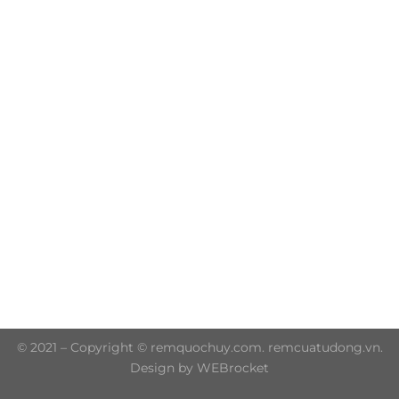
Trụ sở chính: 606/42 Đường 3 Tháng 2, Phường Diên
Hồng, Thành phố Hồ Chí Minh (P.14 Q10)
Hotline: 0906 51 5537 – 0282 253 5537
© 2021 – Copyright © remquochuy.com. remcuatudong.vn.
Design by WEBrocket