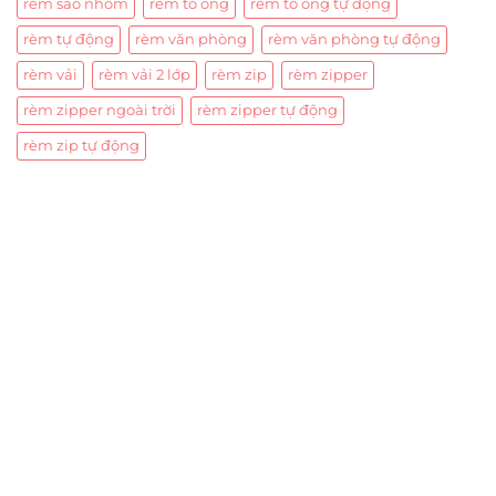
rèm sáo nhôm
rèm tổ ong
rèm tổ ong tự động
rèm tự động
rèm văn phòng
rèm văn phòng tự động
rèm vải
rèm vải 2 lớp
rèm zip
rèm zipper
rèm zipper ngoài trời
rèm zipper tự động
rèm zip tự động
Trụ sở chính
CÔNG TY TNHH CAN CIN VIỆT NAM
Mã số thuế:
0317918046
Địa Chỉ:
606/42 Đường 3 Tháng 2, Phường Diên Hồng,
Thành phố Hồ Chí Minh (P.14 Q10).
Hotline:
0906 51 5537 – 0282 253 5537
Xưởng Sản Xuất:
C30 Thành Thái, Phường 9, Quận 10,
TP.HCM