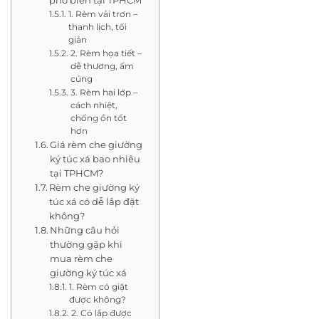
phổ biến tại TPHCM
1. Rèm vải trơn –
thanh lịch, tối
giản
2. Rèm họa tiết –
dễ thương, ấm
cúng
3. Rèm hai lớp –
cách nhiệt,
chống ồn tốt
hơn
Giá rèm che giường
ký túc xá bao nhiêu
tại TPHCM?
Rèm che giường ký
túc xá có dễ lắp đặt
không?
Những câu hỏi
thường gặp khi
mua rèm che
giường ký túc xá
1. Rèm có giặt
được không?
2. Có lắp được