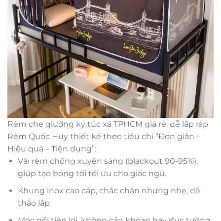
Rèm che giường ký túc xá TPHCM giá rẻ, dễ lắp ráp
Rèm Quốc Huy thiết kế theo tiêu chí “Đơn giản –
Hiệu quả – Tiện dụng”:
Vải rèm chống xuyên sáng (blackout 90-95%),
giúp tạo bóng tối tối ưu cho giấc ngủ.
Khung inox cao cấp, chắc chắn nhưng nhẹ, dễ
tháo lắp.
Móc nối tiện lợi, không cần khoan hay đục tường.