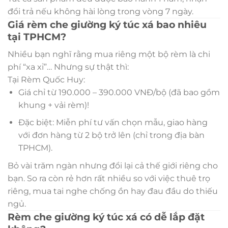
đổi trả nếu không hài lòng trong vòng 7 ngày.
Giá rèm che giường ký túc xá bao nhiêu
tại TPHCM?
Nhiều bạn nghĩ rằng mua riêng một bộ rèm là chi
phí “xa xỉ”… Nhưng sự thật thì:
Tại Rèm Quốc Huy:
Giá chỉ từ 190.000 – 390.000 VNĐ/bộ (đã bao gồm
khung + vải rèm)!
Đặc biệt: Miễn phí tư vấn chọn mẫu, giao hàng
với đơn hàng từ 2 bộ trở lên (chỉ trong địa bàn
TPHCM).
Bỏ vài trăm ngàn nhưng đổi lại cả thế giới riêng cho
bạn. So ra còn rẻ hơn rất nhiều so với việc thuê trọ
riêng, mua tai nghe chống ồn hay đau đầu do thiếu
ngủ.
Rèm che giường ký túc xá có dễ lắp đặt