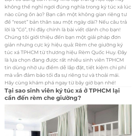
không thể nghỉ ngơi đúng nghĩa trong ký túc xá lúc
nào cũng ồn ào? Bạn cần một không gian riêng tư
để “reset” bản thân sau một ngày dài? Nếu câu trả
lời là “Có”, thì đây chính là bài viết dành cho bạn!
Chúng tôi giới thiệu đến bạn một giải pháp đơn
giản nhưng cực kỳ hiệu quả: Rèm che giường ký
túc xá TPHCM từ thương hiệu Rèm Quốc Huy. Đây
là lựa chọn đang được rất nhiều sinh viên TPHCM
tin dùng nhờ ưu điểm dễ lắp đặt, tiết kiệm chi phí
mà vẫn đảm bảo tối đa sự riêng tư và thoải mái.
Hãy cùng khám phá ngay từ bây giờ bạn nhé!
Tại sao sinh viên ký túc xá ở TPHCM lại
cần đến rèm che giường?