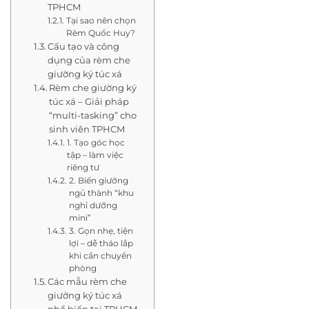
TPHCM
Tại sao nên chọn
Rèm Quốc Huy?
Cấu tạo và công
dụng của rèm che
giường ký túc xá
Rèm che giường ký
túc xá – Giải pháp
“multi-tasking” cho
sinh viên TPHCM
1. Tạo góc học
tập – làm việc
riêng tư
2. Biến giường
ngủ thành “khu
nghỉ dưỡng
mini”
3. Gọn nhẹ, tiện
lợi – dễ tháo lắp
khi cần chuyển
phòng
Các mẫu rèm che
giường ký túc xá