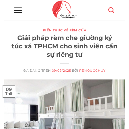
Chuyển
đến
nội
dung
KIẾN THỨC VỀ RÈM CỬA
Giải pháp rèm che giường ký
túc xá TPHCM cho sinh viên cần
sự riêng tư
ĐÃ ĐĂNG TRÊN
09/09/2025
BỞI
REMQUOCHUY
09
Th9