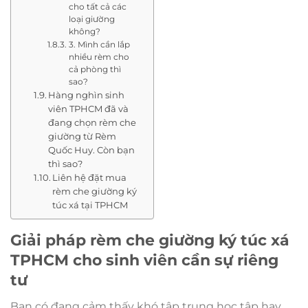
cho tất cả các
loại giường
không?
3. Mình cần lắp
nhiều rèm cho
cả phòng thì
sao?
Hàng nghìn sinh
viên TPHCM đã và
đang chọn rèm che
giường từ Rèm
Quốc Huy. Còn bạn
thì sao?
Liên hệ đặt mua
rèm che giường ký
túc xá tại TPHCM
Giải pháp rèm che giường ký túc xá
TPHCM cho sinh viên cần sự riêng
tư
Bạn có đang cảm thấy khó tập trung học tập hay