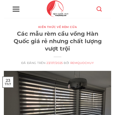
Chuyển
đến
nội
dung
KIẾN THỨC VỀ RÈM CỬA
Các mẫu rèm cầu vồng Hàn
Quốc giá rẻ nhưng chất lượng
vượt trội
ĐÃ ĐĂNG TRÊN
23/07/2025
BỞI
REMQUOCHUY
23
Th7