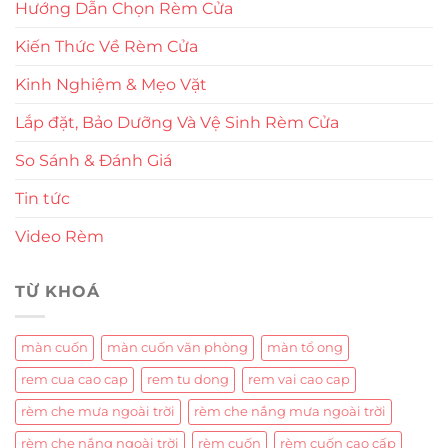
Hướng Dẫn Chọn Rèm Cửa
Kiến Thức Về Rèm Cửa
Kinh Nghiệm & Mẹo Vặt
Lắp đặt, Bảo Dưỡng Và Vệ Sinh Rèm Cửa
So Sánh & Đánh Giá
Tin tức
Video Rèm
TỪ KHOÁ
màn cuốn
màn cuốn văn phòng
màn tổ ong
rem cua cao cap
rem tu dong
rem vai cao cap
rèm che mưa ngoài trời
rèm che nắng mưa ngoài trời
rèm che nắng ngoài trời
rèm cuốn
rèm cuốn cao cấp