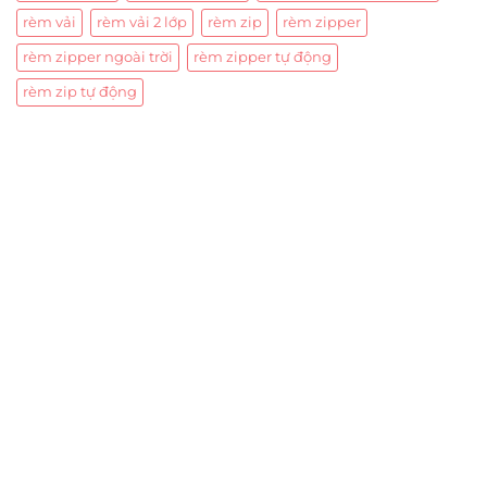
rèm vải
rèm vải 2 lớp
rèm zip
rèm zipper
rèm zipper ngoài trời
rèm zipper tự động
rèm zip tự động
Trụ sở chính
CÔNG TY TNHH CAN CIN VIỆT NAM
Mã số thuế:
0317918046
Địa Chỉ:
606/42 Đường 3 Tháng 2, Phường Diên Hồng,
Thành phố Hồ Chí Minh (P.14 Q10).
Hotline:
0906 51 5537 – 0282 253 5537
Xưởng Sản Xuất:
C30 Thành Thái, Phường 9, Quận 10,
TP.HCM
Email:
congtycancin@gmail.com
Chi nhánh Nha Trang