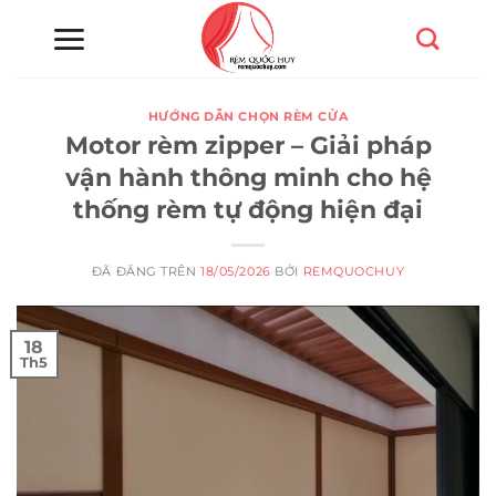
Chuyển
đến
nội
dung
HƯỚNG DẪN CHỌN RÈM CỬA
Motor rèm zipper – Giải pháp
vận hành thông minh cho hệ
thống rèm tự động hiện đại
ĐÃ ĐĂNG TRÊN
18/05/2026
BỞI
REMQUOCHUY
18
Th5