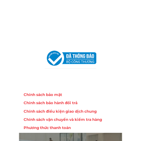
Địa Chỉ:
86 Đường 23 Tháng 10, Phương Sài, Nha
Trang, Khánh Hòa
Hotline:
0906 51 5537 – 0282 253 5537
Email:
congtycancin@gmail.com
Chi nhánh Hà Nội - Đà Nẵng
VPĐD Tại Hà Nội:
13BT3 Vạn Phúc, Hà Đông, Hà Nội
VPĐD Tại Đà Nẵng :
Số 403 Nguyễn Hữu Thọ, Phường
Khuê Trung, Quận Cẩm Lệ, TP. Đà Nẵng
Chính sách
Chính sách bảo mật
Chính sách bảo hành đổi trả
Chính sách điều kiện giao dịch chung
Chính sách vận chuyển và kiểm tra hàng
Phương thức thanh toán