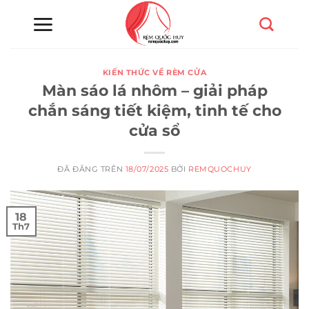
Chuyển
đến
nội
dung
KIẾN THỨC VỀ RÈM CỬA
Màn sáo lá nhôm – giải pháp
chắn sáng tiết kiệm, tinh tế cho
cửa sổ
ĐÃ ĐĂNG TRÊN
18/07/2025
BỞI
REMQUOCHUY
18
Th7