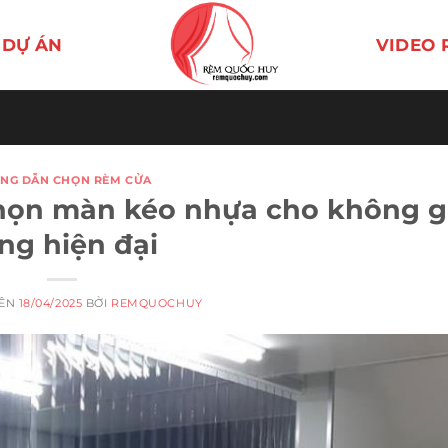
DỰ ÁN
VIDEO 
NG DẪN CHỌN RÈM CỬA
họn màn kéo nhựa cho không g
ng hiện đại
RÊN
18/04/2025
BỞI
REMQUOCHUY