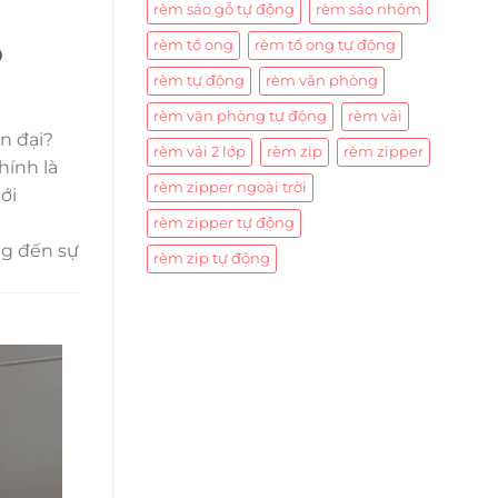
rèm sáo gỗ tự động
rèm sáo nhôm
o
rèm tổ ong
rèm tổ ong tự động
rèm tự động
rèm văn phòng
rèm văn phòng tự động
rèm vải
n đại?
rèm vải 2 lớp
rèm zip
rèm zipper
hính là
rèm zipper ngoài trời
ới
rèm zipper tự động
ng đến sự
rèm zip tự động