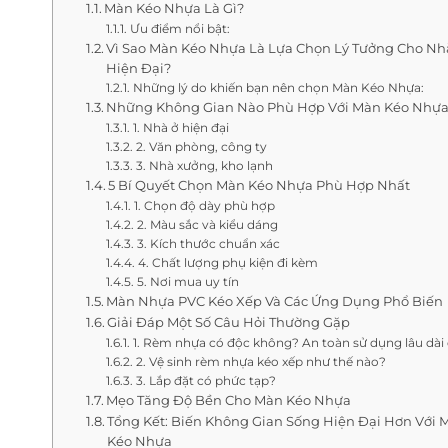
Màn Kéo Nhựa Là Gì?
Ưu điểm nổi bật:
Vì Sao Màn Kéo Nhựa Là Lựa Chọn Lý Tưởng Cho Nh
Hiện Đại?
Những lý do khiến bạn nên chọn Màn Kéo Nhựa:
Những Không Gian Nào Phù Hợp Với Màn Kéo Nhựa
1. Nhà ở hiện đại
2. Văn phòng, công ty
3. Nhà xưởng, kho lạnh
5 Bí Quyết Chọn Màn Kéo Nhựa Phù Hợp Nhất
1. Chọn độ dày phù hợp
2. Màu sắc và kiểu dáng
3. Kích thước chuẩn xác
4. Chất lượng phụ kiện đi kèm
5. Nơi mua uy tín
Màn Nhựa PVC Kéo Xếp Và Các Ứng Dụng Phổ Biến
Giải Đáp Một Số Câu Hỏi Thường Gặp
1. Rèm nhựa có độc không? An toàn sử dụng lâu dài
2. Vệ sinh rèm nhựa kéo xếp như thế nào?
3. Lắp đặt có phức tạp?
Mẹo Tăng Độ Bền Cho Màn Kéo Nhựa
Tổng Kết: Biến Không Gian Sống Hiện Đại Hơn Với 
Kéo Nhựa