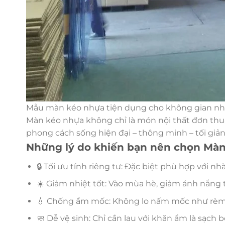
Mẫu màn kéo nhựa tiện dụng cho không gian n
Màn kéo nhựa không chỉ là món nội thất đơn thuần
phong cách sống hiện đại – thông minh – tối giản
Những lý do khiến bạn nên chọn Màn
🔒 Tối ưu tính riêng tư: Đặc biệt phù hợp với n
☀️ Giảm nhiệt tốt: Vào mùa hè, giảm ánh nắng t
💧 Chống ẩm mốc: Không lo nấm mốc như rèm 
🧼 Dễ vệ sinh: Chỉ cần lau với khăn ẩm là sạch 