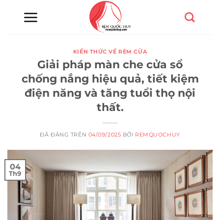
Chuyển
đến
nội
dung
KIẾN THỨC VỀ RÈM CỬA
Giải pháp màn che cửa sổ
chống nắng hiệu quả, tiết kiệm
điện năng và tăng tuổi thọ nội
thất.
ĐÃ ĐĂNG TRÊN
04/09/2025
BỞI
REMQUOCHUY
04
Th9