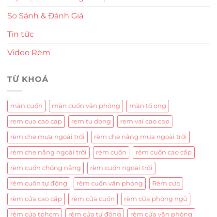
So Sánh & Đánh Giá
Tin tức
Video Rèm
TỪ KHOÁ
màn cuốn
màn cuốn văn phòng
màn tổ ong
rem cua cao cap
rem tu dong
rem vai cao cap
rèm che mưa ngoài trời
rèm che nắng mưa ngoài trời
rèm che nắng ngoài trời
rèm cuốn
rèm cuốn cao cấp
rèm cuốn chống nắng
rèm cuốn ngoài trời
rèm cuốn tự động
rèm cuốn văn phòng
Rèm cửa
rèm cửa cao cấp
rèm cửa cuốn
rèm cửa phòng ngủ
rèm cửa tphcm
rèm cửa tự động
rèm cửa văn phòng