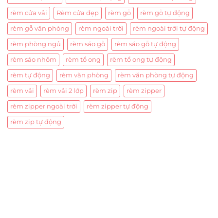
rèm cửa vải
Rèm cửa đẹp
rèm gỗ
rèm gỗ tự động
rèm gỗ văn phòng
rèm ngoài trời
rèm ngoài trời tự động
rèm phòng ngủ
rèm sáo gỗ
rèm sáo gỗ tự động
rèm sáo nhôm
rèm tổ ong
rèm tổ ong tự động
rèm tự động
rèm văn phòng
rèm văn phòng tự động
rèm vải
rèm vải 2 lớp
rèm zip
rèm zipper
rèm zipper ngoài trời
rèm zipper tự động
rèm zip tự động
Trụ sở chính
CÔNG TY TNHH CAN CIN VIỆT NAM