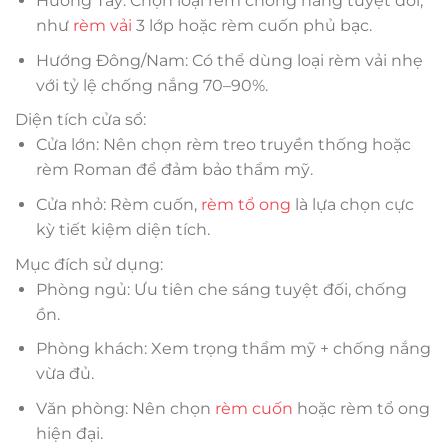
Hướng Tây: Chọn loại rèm chống nắng tuyệt đối,
như
rèm vải
3 lớp hoặc rèm cuốn phủ bạc.
Hướng Đông/Nam: Có thể dùng loại rèm vải nhẹ
với tỷ lệ chống nắng 70–90%.
Diện tích cửa sổ:
Cửa lớn: Nên chọn rèm treo truyền thống hoặc
rèm Roman để đảm bảo thẩm mỹ.
Cửa nhỏ: Rèm cuốn,
rèm tổ ong
là lựa chọn cực
kỳ tiết kiệm diện tích.
Mục đích sử dụng:
Phòng ngủ: Ưu tiên che sáng tuyệt đối, chống
ồn.
Phòng khách: Xem trọng thẩm mỹ + chống nắng
vừa đủ.
Văn phòng: Nên chọn
rèm cuốn
hoặc rèm tổ ong
hiện đại.