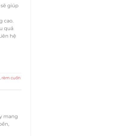
 sẽ giúp
g cao.
ệu quả
Liên hệ
,
rèm cuốn
uy mang
bền,