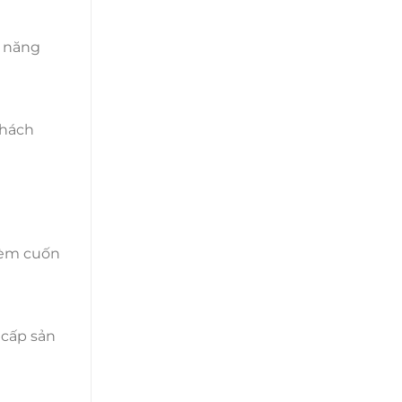
í năng
khách
rèm cuốn
 cấp sản