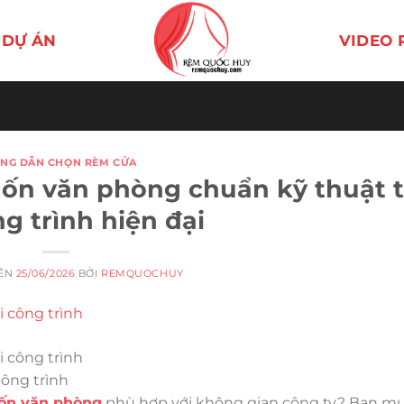
DỰ ÁN
VIDEO 
NG DẪN CHỌN RÈM CỬA
uốn văn phòng chuẩn kỹ thuật t
g trình hiện đại
RÊN
25/06/2026
BỞI
REMQUOCHUY
công trình
ốn văn phòng
phù hợp với không gian công ty? Bạn m