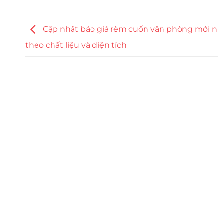
Cập nhật báo giá rèm cuốn văn phòng mới n
theo chất liệu và diện tích
Trụ sở chính
CÔNG TY TNHH CAN CIN VIỆT NAM
Mã số thuế:
0317918046
Địa Chỉ:
606/42 Đường 3 Tháng 2, Phường Diên H
Thành phố Hồ Chí Minh (P.14 Q10).
Hotline:
0906 51 5537 – 0282 253 5537
Xưởng Sản Xuất:
C30 Thành Thái, Phường 9, Quận
TP.HCM
Email:
congtycancin@gmail.com
Chi nhánh Nha Trang