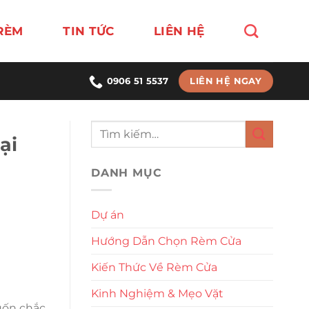
RÈM
TIN TỨC
LIÊN HỆ
LIÊN HỆ NGAY
0906 51 5537
ại
DANH MỤC
Dự án
Hướng Dẫn Chọn Rèm Cửa
Kiến Thức Về Rèm Cửa
Kinh Nghiệm & Mẹo Vặt
uốn chắc