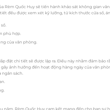
n của Rèm Quốc Huy sẽ tiến hành khảo sát không gian vă
tiết đều được xem xét kỹ lưỡng, từ kích thước cửa sổ, á
 sổ.
èm phù hợp.
ụng của văn phòng.
ắp đặt chi tiết sẽ được lập ra. Điều này nhằm đảm bảo r
ng gây ảnh hưởng đến hoạt động hàng ngày của văn phò
à ngân sách.
an.
ng.
lâu năm, Rèm Quốc Huy cam kết mang đến cho bạn sự h