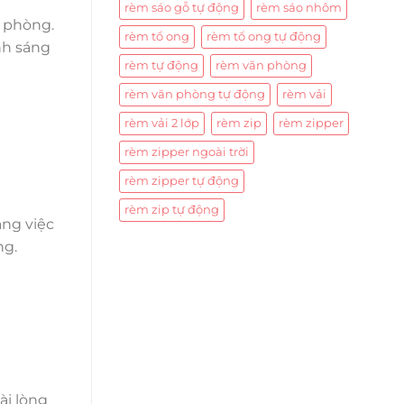
rèm sáo gỗ tự động
rèm sáo nhôm
n phòng.
rèm tổ ong
rèm tổ ong tự động
nh sáng
rèm tự động
rèm văn phòng
rèm văn phòng tự động
rèm vải
rèm vải 2 lớp
rèm zip
rèm zipper
rèm zipper ngoài trời
rèm zipper tự động
rèm zip tự động
ằng việc
ng.
ài lòng