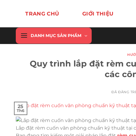
Chuyển
đến
TRANG CHỦ
GIỚI THIỆU
nội
dung
DANH MỤC SẢN PHẨM
HƯỚ
Quy trình lắp đặt rèm c
các côn
ĐÃ ĐĂNG T
25
Th6
Lắp đặt rèm cuốn văn phòng chuẩn kỹ thuật tại 
Bạn đang tìm kiếm một giải pháp lắp đặt
rèm cu