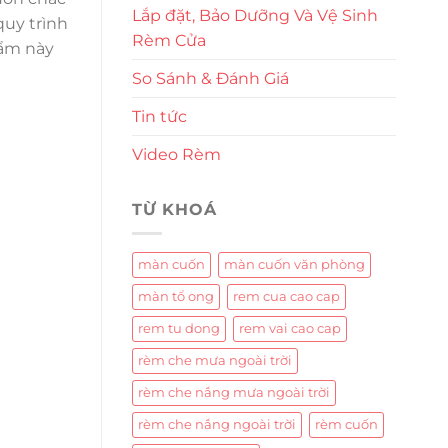
Lắp đặt, Bảo Dưỡng Và Vệ Sinh
quy trình
Rèm Cửa
hẩm này
So Sánh & Đánh Giá
Tin tức
Video Rèm
TỪ KHOÁ
màn cuốn
màn cuốn văn phòng
màn tổ ong
rem cua cao cap
rem tu dong
rem vai cao cap
rèm che mưa ngoài trời
rèm che nắng mưa ngoài trời
rèm che nắng ngoài trời
rèm cuốn