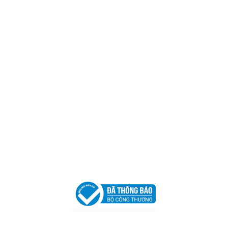
CÔNG TY TNHH CAN CIN VIỆT NAM
Mã số thuế:
0317918046
Địa Chỉ:
606/42 Đường 3 Tháng 2, Phường Diên Hồng,
Thành phố Hồ Chí Minh (P.14 Q10).
Hotline:
0906 51 5537 – 0282 253 5537
Xưởng Sản Xuất:
C30 Thành Thái, Phường 9, Quận 10,
TP.HCM
Email:
congtycancin@gmail.com
Chi nhánh Nha Trang
Địa Chỉ:
86 Đường 23 Tháng 10, Phương Sài, Nha
Trang, Khánh Hòa
Hotline:
0906 51 5537 – 0282 253 5537
Email:
congtycancin@gmail.com
Chi nhánh Hà Nội - Đà Nẵng
VPĐD Tại Hà Nội:
13BT3 Vạn Phúc, Hà Đông, Hà Nội
VPĐD Tại Đà Nẵng :
Số 403 Nguyễn Hữu Thọ, Phường
Khuê Trung, Quận Cẩm Lệ, TP. Đà Nẵng