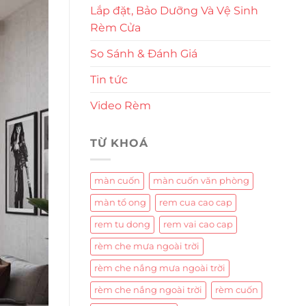
Lắp đặt, Bảo Dưỡng Và Vệ Sinh
Rèm Cửa
So Sánh & Đánh Giá
Tin tức
Video Rèm
TỪ KHOÁ
màn cuốn
màn cuốn văn phòng
màn tổ ong
rem cua cao cap
rem tu dong
rem vai cao cap
rèm che mưa ngoài trời
rèm che nắng mưa ngoài trời
rèm che nắng ngoài trời
rèm cuốn