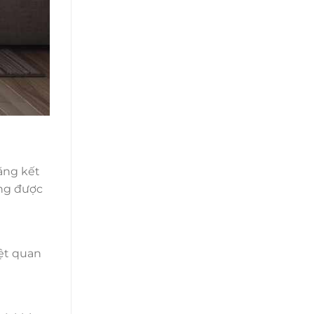
ăng kết
ông được
iệt quan