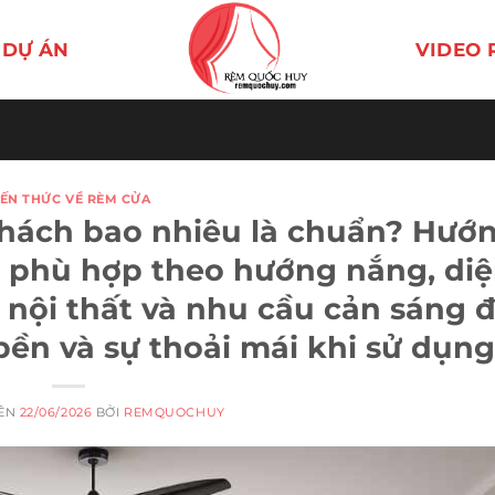
DỰ ÁN
VIDEO 
IẾN THỨC VỀ RÈM CỬA
hách bao nhiêu là chuẩn? Hướ
i phù hợp theo hướng nắng, di
 nội thất và nhu cầu cản sáng 
ền và sự thoải mái khi sử dụng
RÊN
22/06/2026
BỞI
REMQUOCHUY