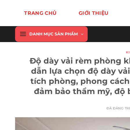
Chuyển
đến
TRANG CHỦ
GIỚI THIỆU
nội
dung
DANH MỤC SẢN PHẨM
K
Độ dày vải rèm phòng k
dẫn lựa chọn độ dày vả
tích phòng, phong cách
đảm bảo thẩm mỹ, độ b
ĐÃ ĐĂNG T