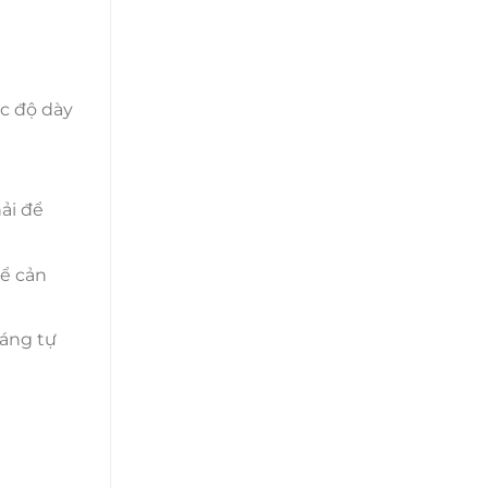
c độ dày
ải để
để cản
sáng tự