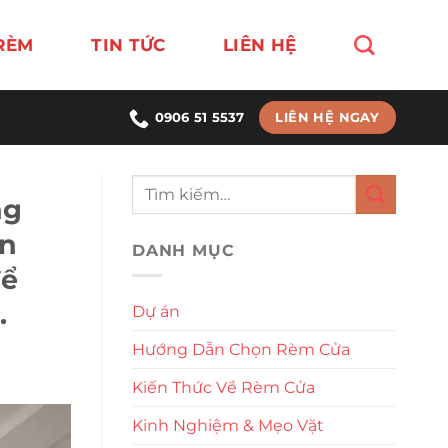
RÈM
TIN TỨC
LIÊN HỆ
LIÊN HỆ NGAY
0906 51 5537
ng
ện
DANH MỤC
để
.
Dự án
Hướng Dẫn Chọn Rèm Cửa
Kiến Thức Về Rèm Cửa
Kinh Nghiệm & Mẹo Vặt