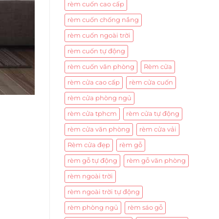
rèm cuốn cao cấp
rèm cuốn chống nắng
rèm cuốn ngoài trời
rèm cuốn tự động
rèm cuốn văn phòng
Rèm cửa
rèm cửa cao cấp
rèm cửa cuốn
rèm cửa phòng ngủ
rèm cửa tphcm
rèm cửa tự động
rèm cửa văn phòng
rèm cửa vải
Rèm cửa đẹp
rèm gỗ
rèm gỗ tự động
rèm gỗ văn phòng
rèm ngoài trời
rèm ngoài trời tự động
rèm phòng ngủ
rèm sáo gỗ