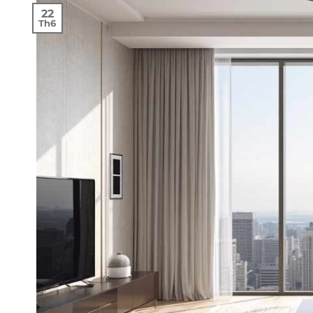
22
Th6