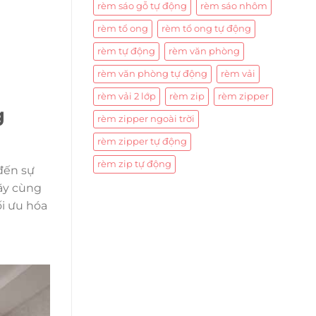
rèm sáo gỗ tự động
rèm sáo nhôm
rèm tổ ong
rèm tổ ong tự động
rèm tự động
rèm văn phòng
rèm văn phòng tự động
rèm vải
rèm vải 2 lớp
rèm zip
rèm zipper
g
rèm zipper ngoài trời
rèm zipper tự động
rèm zip tự động
đến sự
ãy cùng
i ưu hóa