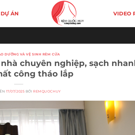
DỰ ÁN
VIDEO 
ẢO DƯỠNG VÀ VỆ SINH RÈM CỬA
i nhà chuyên nghiệp, sạch nhan
ất công tháo lắp
RÊN
17/07/2025
BỞI
REMQUOCHUY