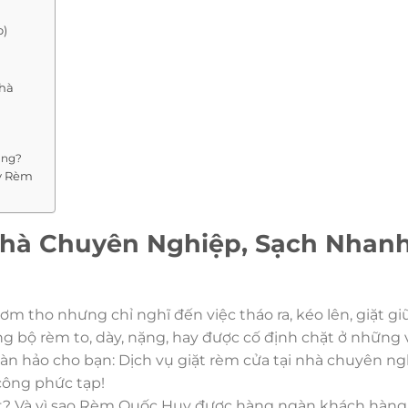
o)
Nhà
ờng?
y Rèm
Nhà Chuyên Nghiệp, Sạch Nhanh
 tho nhưng chỉ nghĩ đến việc tháo ra, kéo lên, giặt giũ, 
ng bộ rèm to, dày, nặng, hay được cố định chặt ở những vị
n hảo cho bạn: Dịch vụ giặt rèm cửa tại nhà chuyên ng
công phức tạp!
thiết? Và vì sao Rèm Quốc Huy được hàng ngàn khách hàng