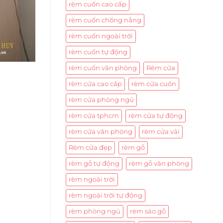
rèm cuốn cao cấp
rèm cuốn chống nắng
rèm cuốn ngoài trời
rèm cuốn tự động
rèm cuốn văn phòng
Rèm cửa
rèm cửa cao cấp
rèm cửa cuốn
rèm cửa phòng ngủ
rèm cửa tphcm
rèm cửa tự động
rèm cửa văn phòng
rèm cửa vải
Rèm cửa đẹp
rèm gỗ
rèm gỗ tự động
rèm gỗ văn phòng
rèm ngoài trời
rèm ngoài trời tự động
rèm phòng ngủ
rèm sáo gỗ