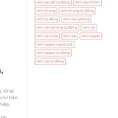
rèm sáo gỗ tự động
rèm sáo nhôm
rèm tổ ong
rèm tổ ong tự động
rèm tự động
rèm văn phòng
rèm văn phòng tự động
rèm vải
rèm vải 2 lớp
rèm zip
rèm zipper
rèm zipper ngoài trời
rèm zipper tự động
rèm zip tự động
,
rồi lại
 trí trên
hiệp,
 tin