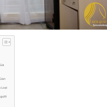
Của
Gian
 Loại
Người