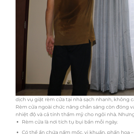
dịch vụ giặt rèm cửa tại nhà sạch nhanh, không c
Rèm cửa ngoài chức năng chắn sáng còn đóng vai 
nhiệt độ và cả tính thẩm mỹ cho ngôi nhà. Nhưng
Rèm cửa là nơi tích tụ bụi bẩn mỗi ngày.
Có thể ẩn chứa nấm mốc, vi khuẩn, phấn hoa – 