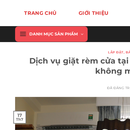
Chuyển
đến
TRANG CHỦ
GIỚI THIỆU
nội
dung
DANH MỤC SẢN PHẨM
LẮP ĐẶT, B
Dịch vụ giặt rèm cửa tạ
không m
ĐÃ ĐĂNG T
17
Th7