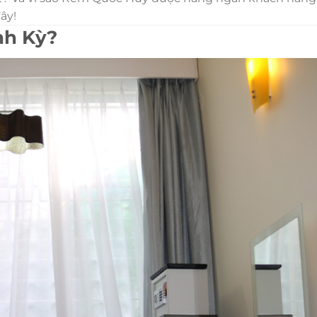
ây!
nh Kỳ?