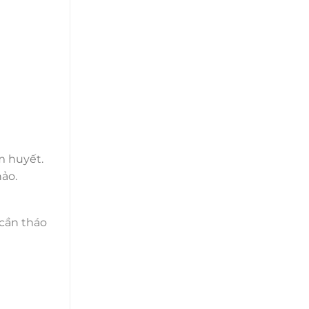
m huyết.
hảo.
cần tháo