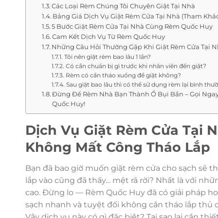
Các Loại Rèm Chúng Tôi Chuyên Giặt Tại Nhà
Bảng Giá Dịch Vụ Giặt Rèm Cửa Tại Nhà (Tham Khả
5 Bước Giặt Rèm Cửa Tại Nhà Cùng Rèm Quốc Huy
Cam Kết Dịch Vụ Từ Rèm Quốc Huy
Những Câu Hỏi Thường Gặp Khi Giặt Rèm Cửa Tại 
Tôi nên giặt rèm bao lâu 1 lần?
Có cần chuẩn bị gì trước khi nhân viên đến giặt?
Rèm có cần tháo xuống để giặt không?
Sau giặt bao lâu thì có thể sử dụng rèm lại bình thư
Đừng Để Rèm Nhà Bạn Thành Ổ Bụi Bẩn – Gọi Nga
Quốc Huy!
Dịch Vụ Giặt Rèm Cửa Tại 
Không Mất Công Tháo Lắp
Bạn đã bao giờ muốn giặt rèm cửa cho sạch sẽ thơm
lắp vào cũng đã thấy… mệt rã rời? Nhất là với nhữ
cao. Đừng lo — Rèm Quốc Huy đã có giải pháp hoà
sạch nhanh và tuyệt đối không cần tháo lắp thủ 
Vậy dịch vụ này có gì đặc biệt? Tại sao lại cần 