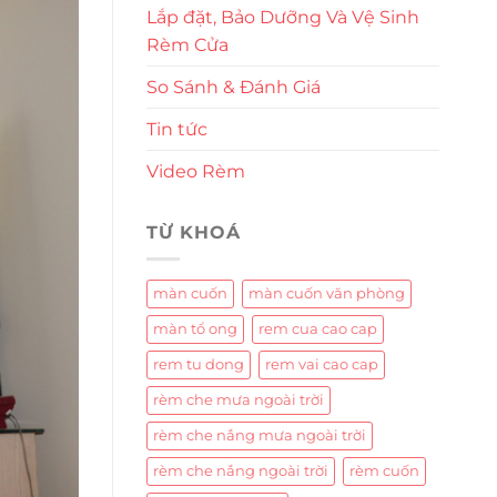
Lắp đặt, Bảo Dưỡng Và Vệ Sinh
Rèm Cửa
So Sánh & Đánh Giá
Tin tức
Video Rèm
TỪ KHOÁ
màn cuốn
màn cuốn văn phòng
màn tổ ong
rem cua cao cap
rem tu dong
rem vai cao cap
rèm che mưa ngoài trời
rèm che nắng mưa ngoài trời
rèm che nắng ngoài trời
rèm cuốn