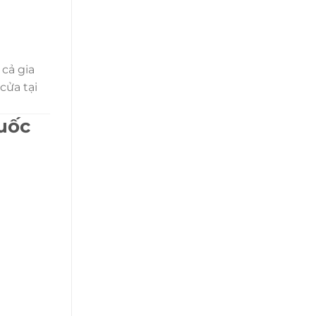
cả gia
cửa tại
uốc