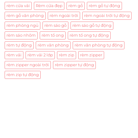
rèm cửa vải
Rèm cửa đẹp
rèm gỗ
rèm gỗ tự động
rèm gỗ văn phòng
rèm ngoài trời
rèm ngoài trời tự động
rèm phòng ngủ
rèm sáo gỗ
rèm sáo gỗ tự động
rèm sáo nhôm
rèm tổ ong
rèm tổ ong tự động
rèm tự động
rèm văn phòng
rèm văn phòng tự động
rèm vải
rèm vải 2 lớp
rèm zip
rèm zipper
rèm zipper ngoài trời
rèm zipper tự động
rèm zip tự động
Trụ sở chính
CÔNG TY TNHH CAN CIN VIỆT NAM