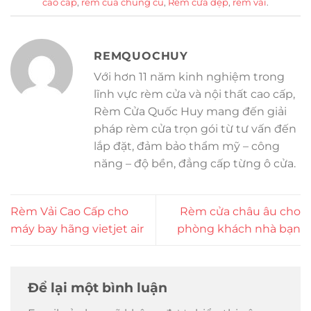
cao cấp
,
rem cua chung cu
,
Rèm cửa đẹp
,
rèm vải
.
REMQUOCHUY
Với hơn 11 năm kinh nghiệm trong
lĩnh vực rèm cửa và nội thất cao cấp,
Rèm Cửa Quốc Huy mang đến giải
pháp rèm cửa trọn gói từ tư vấn đến
lắp đặt, đảm bảo thẩm mỹ – công
năng – độ bền, đẳng cấp từng ô cửa.
Rèm Vải Cao Cấp cho
Rèm cửa châu âu cho
máy bay hãng vietjet air
phòng khách nhà bạn
Để lại một bình luận