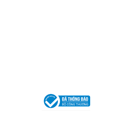
Mã số thuế:
0317918046
Địa Chỉ:
606/42 Đường 3 Tháng 2, Phường Diên Hồng,
Thành phố Hồ Chí Minh (P.14 Q10).
Hotline:
0906 51 5537 – 0282 253 5537
Xưởng Sản Xuất:
C30 Thành Thái, Phường 9, Quận 10,
TP.HCM
Email:
congtycancin@gmail.com
Chi nhánh Nha Trang
Địa Chỉ:
86 Đường 23 Tháng 10, Phương Sài, Nha
Trang, Khánh Hòa
Hotline:
0906 51 5537 – 0282 253 5537
Email:
congtycancin@gmail.com
Chi nhánh Hà Nội - Đà Nẵng
VPĐD Tại Hà Nội:
13BT3 Vạn Phúc, Hà Đông, Hà Nội
VPĐD Tại Đà Nẵng :
Số 403 Nguyễn Hữu Thọ, Phường
Khuê Trung, Quận Cẩm Lệ, TP. Đà Nẵng
Chính sách