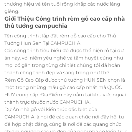
thương hiệu và tên tuổi rộng khắp các nước láng
giềng.
Giới Thiệu Công trình rèm gỗ cao cấp nhà
thủ tướng campuchia
Tên công trình : lắp đặt rèm gỗ cao cấp cho Thủ
Tướng Hun Sen Tại CAMPUCHIA.
Các công trình tiêu biểu đó được thể hiện rỏ tại dự
án này, với niềm yêu nghề và tâm huyết củng như
mọi cố gắn trong từng chi tiết chúng tôi đã hoàn
thành công trình đẹp và sang trọng như thế.
Rèm Gỗ Cao Cấp được thủ tướng HUN SEN chọn là
một trong những mẫu gỗ cao cấp nhất mà QUỐC
HUY cung cấp. Địa Điểm này nằm tại khu vực ngoại
thành trực thuộc nước CAMPUCHIA.
Dự Án nhà gỗ với kiến trúc đặc biệt của
CAMPUCHIA là nơi để các quan chức nơi đây hội tụ
để hợp phật đãng, cũng là nơi để các quang chức
chiêm ngưỡng các vẽ đẹp của ngôi nhà có kiến trúc