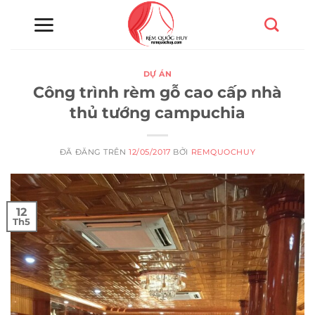
Chuyển
đến
nội
dung
DỰ ÁN
Công trình rèm gỗ cao cấp nhà
thủ tướng campuchia
ĐÃ ĐĂNG TRÊN
12/05/2017
BỞI
REMQUOCHUY
12
Th5