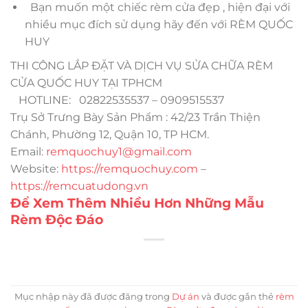
Bạn muốn một chiếc rèm cửa đẹp , hiện đại với
nhiều mục đích sử dụng hãy đến với RÈM QUỐC
HUY
THI CÔNG LẮP ĐẶT VÀ DỊCH VỤ SỬA CHỮA RÈM
CỬA QUỐC HUY TẠI TPHCM
HOTLINE: 02822535537 – 0909515537
Trụ Sở Trưng Bày Sản Phẩm : 42/23 Trần Thiện
Chánh, Phường 12, Quận 10, TP HCM.
Email:
remquochuy1@gmail.com
Website:
https://remquochuy.com
–
https://remcuatudong.vn
Để Xem Thêm Nhiều Hơn Những Mẫu
Rèm Độc Đáo
Mục nhập này đã được đăng trong
Dự án
và được gắn thẻ
rèm