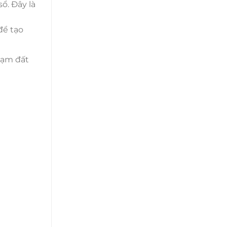
ổ. Đây là
để tạo
hạm đất