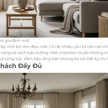
o gia đình mới
lấy một bộ rèm đẹp mắt. Có rất nhiều yếu tố cần cân nh
ng nắng và cách bảo dưỡng. Một checklist chuẩn không ch
và công sức, đảm bảo rằng bạn không bỏ sót bất kỳ chi t
Khách Đầy Đủ