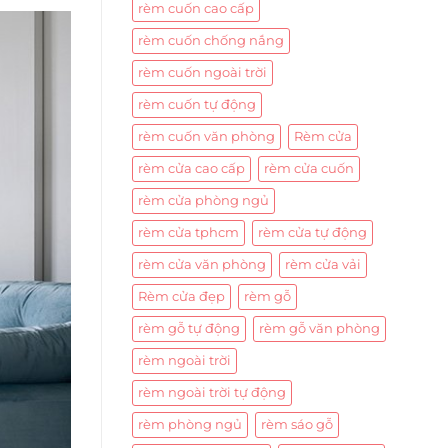
rèm cuốn cao cấp
rèm cuốn chống nắng
rèm cuốn ngoài trời
rèm cuốn tự động
rèm cuốn văn phòng
Rèm cửa
rèm cửa cao cấp
rèm cửa cuốn
rèm cửa phòng ngủ
rèm cửa tphcm
rèm cửa tự động
rèm cửa văn phòng
rèm cửa vải
Rèm cửa đẹp
rèm gỗ
rèm gỗ tự động
rèm gỗ văn phòng
rèm ngoài trời
rèm ngoài trời tự động
rèm phòng ngủ
rèm sáo gỗ