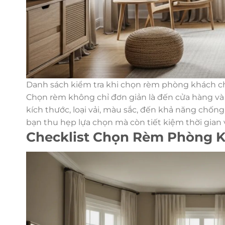
Danh sách kiểm tra khi chọn rèm phòng khách ch
Chọn rèm không chỉ đơn giản là đến cửa hàng và 
kích thước, loại vải, màu sắc, đến khả năng chố
bạn thu hẹp lựa chọn mà còn tiết kiệm thời gian 
Checklist Chọn Rèm Phòng 