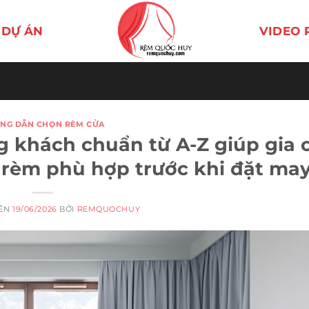
DỰ ÁN
VIDEO 
NG DẪN CHỌN RÈM CỬA
g khách chuẩn từ A-Z giúp gia 
rèm phù hợp trước khi đặt ma
RÊN
19/06/2026
BỞI
REMQUOCHUY