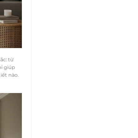
ắc: từ
ỉ giúp
iết nào.