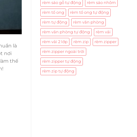
rèm sáo gỗ tự động
rèm sáo nhôm
rèm tổ ong
rèm tổ ong tự động
rèm tự động
rèm văn phòng
rèm văn phòng tự động
rèm vải
rèm vải 2 lớp
rèm zip
rèm zipper
huần là
rèm zipper ngoài trời
t nơi
 làm thế
rèm zipper tự động
n!
rèm zip tự động