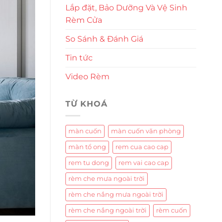
Lắp đặt, Bảo Dưỡng Và Vệ Sinh
Rèm Cửa
So Sánh & Đánh Giá
Tin tức
Video Rèm
TỪ KHOÁ
màn cuốn
màn cuốn văn phòng
màn tổ ong
rem cua cao cap
rem tu dong
rem vai cao cap
rèm che mưa ngoài trời
rèm che nắng mưa ngoài trời
rèm che nắng ngoài trời
rèm cuốn