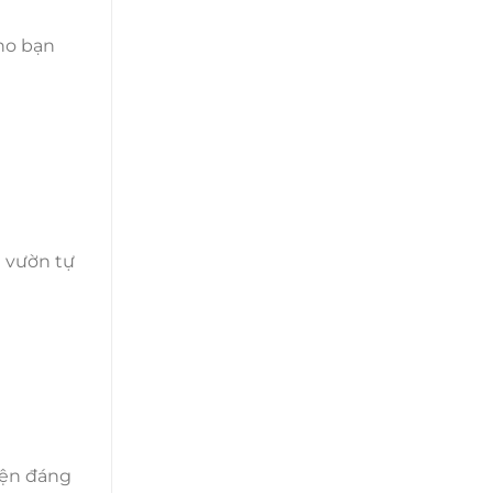
ho bạn
n vườn tự
iện đáng