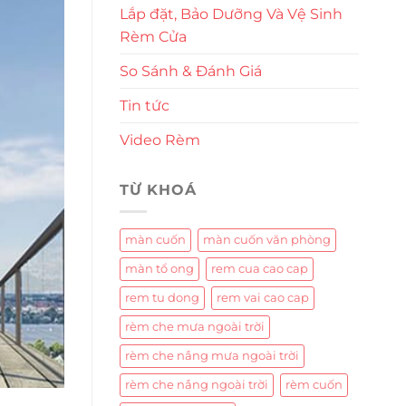
Lắp đặt, Bảo Dưỡng Và Vệ Sinh
Rèm Cửa
So Sánh & Đánh Giá
Tin tức
Video Rèm
TỪ KHOÁ
màn cuốn
màn cuốn văn phòng
màn tổ ong
rem cua cao cap
rem tu dong
rem vai cao cap
rèm che mưa ngoài trời
rèm che nắng mưa ngoài trời
rèm che nắng ngoài trời
rèm cuốn