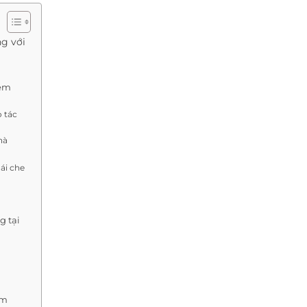
g với
Rèm
o tác
hà
ái che
g tại
èm