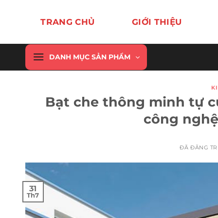
Chuyển
đến
TRANG CHỦ
GIỚI THIỆU
nội
dung
DANH MỤC SẢN PHẨM
K
Bạt che thông minh tự c
công nghệ 
ĐÃ ĐĂNG T
31
Th7