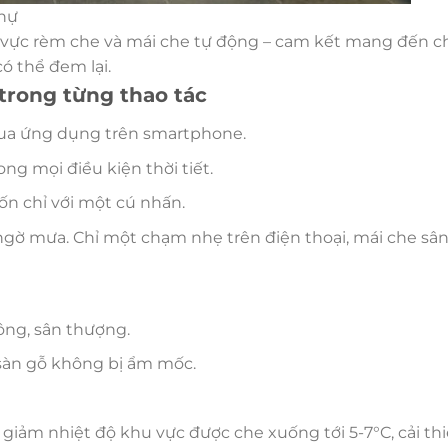
thự
 vực rèm che và mái che tự động – cam kết mang đến c
ó thể đem lại.
 trong từng thao tác
qua ứng dụng trên smartphone.
g mọi điều kiện thời tiết.
n chỉ với một cú nhấn.
 ngờ mưa. Chỉ một chạm nhẹ trên điện thoại, mái che sâ
ông, sân thượng.
 sàn gỗ không bị ẩm mốc.
 giảm nhiệt độ khu vực được che xuống tới 5-7°C, cải th