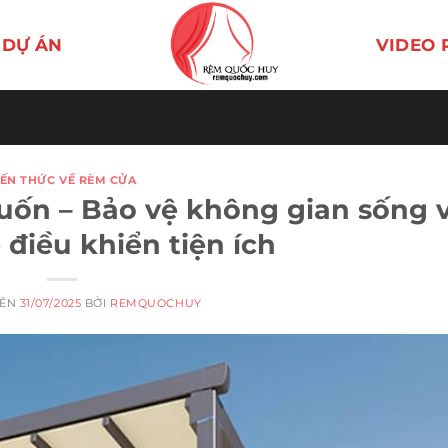
DỰ ÁN
VIDEO 
IẾN THỨC VỀ RÈM CỬA
uốn – Bảo vệ không gian sống v
điều khiển tiện ích
RÊN
31/07/2025
BỞI
REMQUOCHUY