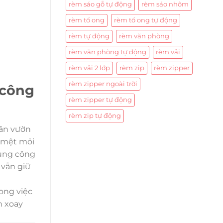
rèm sáo gỗ tự động
rèm sáo nhôm
rèm tổ ong
rèm tổ ong tự động
rèm tự động
rèm văn phòng
rèm văn phòng tự động
rèm vải
rèm vải 2 lớp
rèm zip
rèm zipper
rèm zipper ngoài trời
 công
rèm zipper tự động
rèm zip tự động
sân vườn
 mệt mỏi
ụng công
 vẫn giữ
rong việc
h xoay