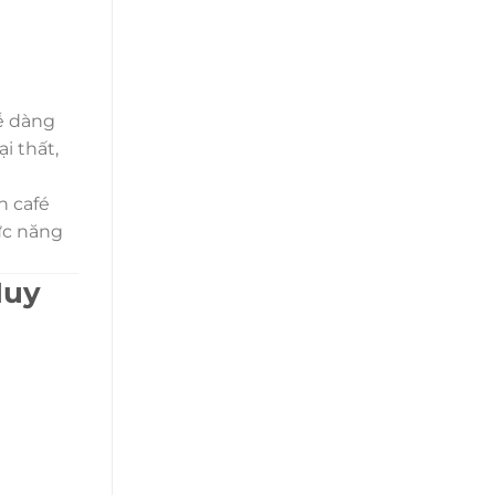
dễ dàng
i thất,
n café
hức năng
Huy