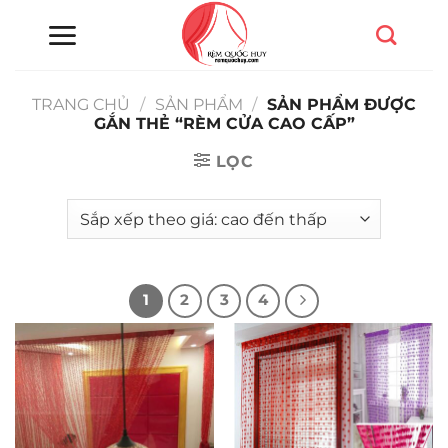
Chuyển
đến
nội
dung
TRANG CHỦ
/
SẢN PHẨM
/
SẢN PHẨM ĐƯỢC
GẮN THẺ “RÈM CỬA CAO CẤP”
LỌC
1
2
3
4