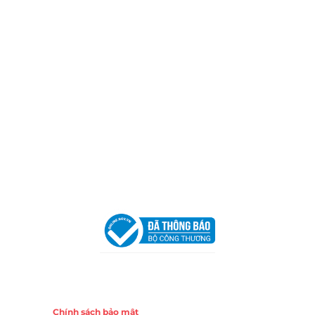
Địa Chỉ:
606/42 Đường 3 Tháng 2, Phường Diên Hồng,
Thành phố Hồ Chí Minh (P.14 Q10).
Hotline:
0906 51 5537 – 0282 253 5537
Xưởng Sản Xuất:
C30 Thành Thái, Phường 9, Quận 10,
TP.HCM
Email:
congtycancin@gmail.com
Chi nhánh Nha Trang
Địa Chỉ:
86 Đường 23 Tháng 10, Phương Sài, Nha
Trang, Khánh Hòa
Hotline:
0906 51 5537 – 0282 253 5537
Email:
congtycancin@gmail.com
Chi nhánh Hà Nội - Đà Nẵng
VPĐD Tại Hà Nội:
13BT3 Vạn Phúc, Hà Đông, Hà Nội
VPĐD Tại Đà Nẵng :
Số 403 Nguyễn Hữu Thọ, Phường
Khuê Trung, Quận Cẩm Lệ, TP. Đà Nẵng
Chính sách
Chính sách bảo mật