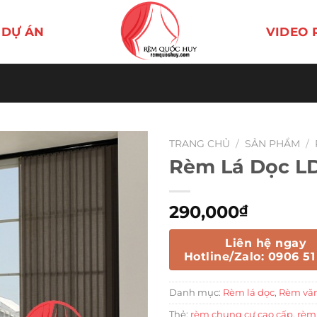
DỰ ÁN
VIDEO 
TRANG CHỦ
/
SẢN PHẨM
/
Rèm Lá Dọc L
290,000
₫
Liên hệ ngay
Hotline/Zalo: 0906 51
Danh mục:
Rèm lá dọc
,
Rèm vă
Thẻ:
rèm chung cư cao cấp
,
rèm