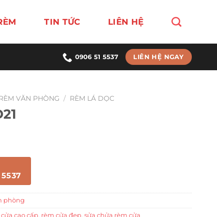
RÈM
TIN TỨC
LIÊN HỆ
LIÊN HỆ NGAY
0906 51 5537
RÈM VĂN PHÒNG
/
RÈM LÁ DỌC
D21
 5537
n phòng
 cửa cao cấp
,
rèm cửa đẹp
,
sửa chửa rèm cửa