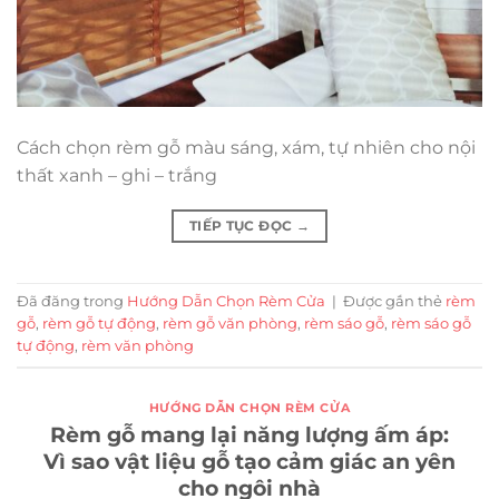
Cách chọn rèm gỗ màu sáng, xám, tự nhiên cho nội
thất xanh – ghi – trắng
TIẾP TỤC ĐỌC
→
Đã đăng trong
Hướng Dẫn Chọn Rèm Cửa
|
Được gắn thẻ
rèm
gỗ
,
rèm gỗ tự động
,
rèm gỗ văn phòng
,
rèm sáo gỗ
,
rèm sáo gỗ
tự động
,
rèm văn phòng
HƯỚNG DẪN CHỌN RÈM CỬA
Rèm gỗ mang lại năng lượng ấm áp:
Vì sao vật liệu gỗ tạo cảm giác an yên
cho ngôi nhà