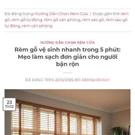
Đã đăng trong
Hướng Dẫn Chọn Rèm Cửa
|
Được gắn thẻ
rèm
gỗ
,
rèm gỗ tự động
,
rèm gỗ văn phòng
,
rèm sáo gỗ
,
rèm sáo gỗ
tự động
,
rèm văn phòng
HƯỚNG DẪN CHỌN RÈM CỬA
Rèm gỗ vệ sinh nhanh trong 5 phút:
Mẹo làm sạch đơn giản cho người
bận rộn
ĐÃ ĐĂNG TRÊN
23/12/2025
BỞI
REMQUOCHUY
23
Th12