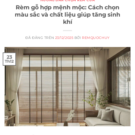
HƯỚNG DẪN CHỌN RÈM CỬA
Rèm gỗ hợp mệnh mộc: Cách chọn
màu sắc và chất liệu giúp tăng sinh
khí
ĐÃ ĐĂNG TRÊN
23/12/2025
BỞI
REMQUOCHUY
23
Th12