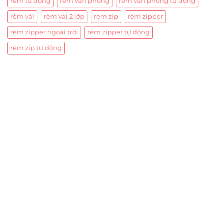
rèm tự động
rèm văn phòng
rèm văn phòng tự động
rèm vải
rèm vải 2 lớp
rèm zip
rèm zipper
rèm zipper ngoài trời
rèm zipper tự động
rèm zip tự động
Trụ sở chính
CÔNG TY TNHH CAN CIN VIỆT NAM
Mã số thuế:
0317918046
Địa Chỉ:
606/42 Đường 3 Tháng 2, Phường Diên Hồng,
Thành phố Hồ Chí Minh (P.14 Q10).
Hotline:
0906 51 5537 – 0282 253 5537
Xưởng Sản Xuất:
C30 Thành Thái, Phường 9, Quận 10,
TP.HCM
Email:
congtycancin@gmail.com
Chi nhánh Nha Trang