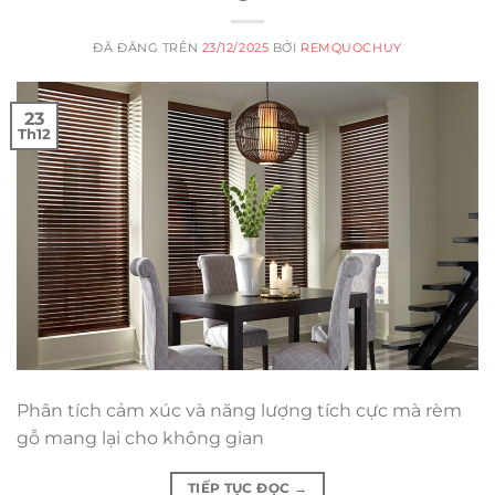
ĐÃ ĐĂNG TRÊN
23/12/2025
BỞI
REMQUOCHUY
23
Th12
Phân tích cảm xúc và năng lượng tích cực mà rèm
gỗ mang lại cho không gian
TIẾP TỤC ĐỌC
→