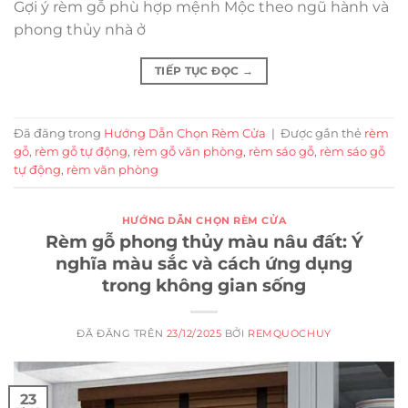
Gợi ý rèm gỗ phù hợp mệnh Mộc theo ngũ hành và
phong thủy nhà ở
TIẾP TỤC ĐỌC
→
Đã đăng trong
Hướng Dẫn Chọn Rèm Cửa
|
Được gắn thẻ
rèm
gỗ
,
rèm gỗ tự động
,
rèm gỗ văn phòng
,
rèm sáo gỗ
,
rèm sáo gỗ
tự động
,
rèm văn phòng
HƯỚNG DẪN CHỌN RÈM CỬA
Rèm gỗ phong thủy màu nâu đất: Ý
nghĩa màu sắc và cách ứng dụng
trong không gian sống
ĐÃ ĐĂNG TRÊN
23/12/2025
BỞI
REMQUOCHUY
23