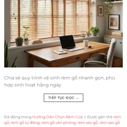
Chia sẻ quy trình vệ sinh rèm gỗ nhanh gọn, phù
hợp sinh hoạt hằng ngày
TIẾP TỤC ĐỌC
→
Đã đăng trong
Hướng Dẫn Chọn Rèm Cửa
|
Được gắn thẻ
rèm
gỗ
,
rèm gỗ tự động
,
rèm gỗ văn phòng
,
rèm sáo gỗ
,
rèm sáo gỗ