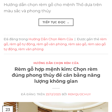
Hướng dẫn chọn rèm gỗ cho mệnh Thổ dựa trên
màu sắc và phong thủy
TIẾP TỤC ĐỌC
→
Đã đăng trong
Hướng Dẫn Chọn Rèm Cửa
|
Được gắn thẻ
rèm
gỗ
,
rèm gỗ tự động
,
rèm gỗ văn phòng
,
rèm sáo gỗ
,
rèm sáo gỗ
tự động
,
rèm văn phòng
HƯỚNG DẪN CHỌN RÈM CỬA
Rèm gỗ hợp mệnh kim: Chọn rèm
đúng phong thủy để cân bằng năng
lượng không gian
ĐÃ ĐĂNG TRÊN
23/12/2025
BỞI
REMQUOCHUY
23