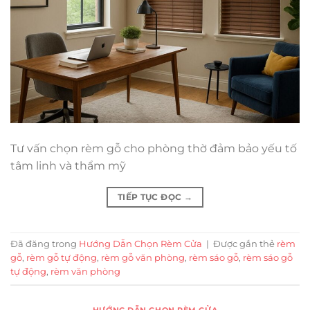
Tư vấn chọn rèm gỗ cho phòng thờ đảm bảo yếu tố
tâm linh và thẩm mỹ
TIẾP TỤC ĐỌC
→
Đã đăng trong
Hướng Dẫn Chọn Rèm Cửa
|
Được gắn thẻ
rèm
gỗ
,
rèm gỗ tự động
,
rèm gỗ văn phòng
,
rèm sáo gỗ
,
rèm sáo gỗ
tự động
,
rèm văn phòng