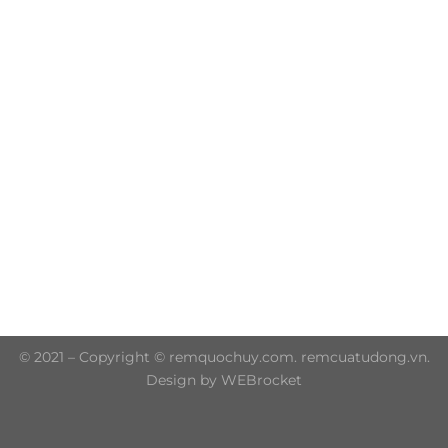
Trụ sở chính: 606/42 Đường 3 Tháng 2, Phường Diên
Hồng, Thành phố Hồ Chí Minh (P.14 Q10)
Hotline: 0906 51 5537 – 0282 253 5537
© 2021 – Copyright © remquochuy.com. remcuatudong.vn.
Design by WEBrocket