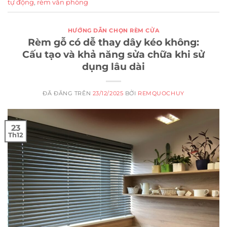
tự động
,
rèm văn phòng
HƯỚNG DẪN CHỌN RÈM CỬA
Rèm gỗ có dễ thay dây kéo không:
Cấu tạo và khả năng sửa chữa khi sử
dụng lâu dài
ĐÃ ĐĂNG TRÊN
23/12/2025
BỞI
REMQUOCHUY
23
Th12