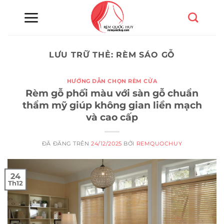
Chuyển
đến
nội
dung
LƯU TRỮ THẺ:
RÈM SÁO GỖ
HƯỚNG DẪN CHỌN RÈM CỬA
Rèm gỗ phối màu với sàn gỗ chuẩn
thẩm mỹ giúp không gian liền mạch
và cao cấp
ĐÃ ĐĂNG TRÊN
24/12/2025
BỞI
REMQUOCHUY
24
Th12