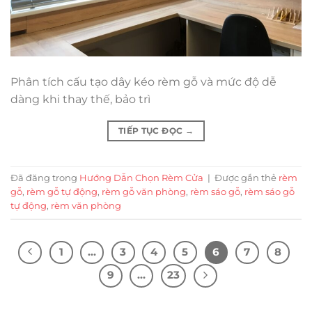
Phân tích cấu tạo dây kéo rèm gỗ và mức độ dễ
dàng khi thay thế, bảo trì
TIẾP TỤC ĐỌC
→
Đã đăng trong
Hướng Dẫn Chọn Rèm Cửa
|
Được gắn thẻ
rèm
gỗ
,
rèm gỗ tự động
,
rèm gỗ văn phòng
,
rèm sáo gỗ
,
rèm sáo gỗ
tự động
,
rèm văn phòng
1
…
3
4
5
6
7
8
9
…
23