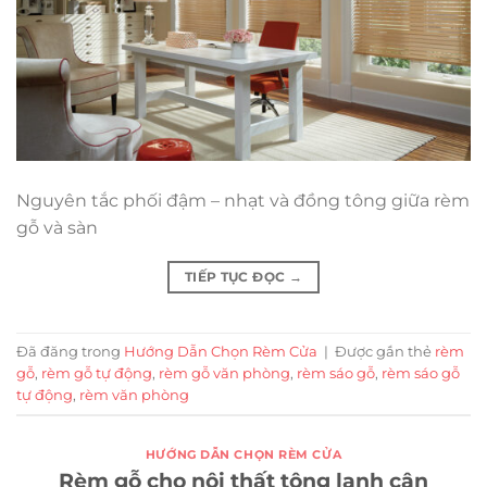
Nguyên tắc phối đậm – nhạt và đồng tông giữa rèm
gỗ và sàn
TIẾP TỤC ĐỌC
→
Đã đăng trong
Hướng Dẫn Chọn Rèm Cửa
|
Được gắn thẻ
rèm
gỗ
,
rèm gỗ tự động
,
rèm gỗ văn phòng
,
rèm sáo gỗ
,
rèm sáo gỗ
tự động
,
rèm văn phòng
HƯỚNG DẪN CHỌN RÈM CỬA
Rèm gỗ cho nội thất tông lạnh cân