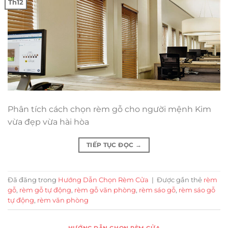
Th12
Phân tích cách chọn rèm gỗ cho người mệnh Kim
vừa đẹp vừa hài hòa
TIẾP TỤC ĐỌC
→
Đã đăng trong
Hướng Dẫn Chọn Rèm Cửa
|
Được gắn thẻ
rèm
gỗ
,
rèm gỗ tự động
,
rèm gỗ văn phòng
,
rèm sáo gỗ
,
rèm sáo gỗ
tự động
,
rèm văn phòng