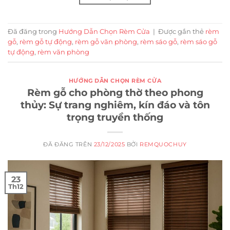
Đã đăng trong
Hướng Dẫn Chọn Rèm Cửa
|
Được gắn thẻ
rèm
gỗ
,
rèm gỗ tự động
,
rèm gỗ văn phòng
,
rèm sáo gỗ
,
rèm sáo gỗ
tự động
,
rèm văn phòng
HƯỚNG DẪN CHỌN RÈM CỬA
Rèm gỗ cho phòng thờ theo phong
thủy: Sự trang nghiêm, kín đáo và tôn
trọng truyền thống
ĐÃ ĐĂNG TRÊN
23/12/2025
BỞI
REMQUOCHUY
23
Th12