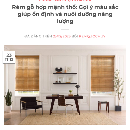
HƯỚNG DẪN CHỌN RÈM CỬA
Rèm gỗ hợp mệnh thổ: Gợi ý màu sắc
giúp ổn định và nuôi dưỡng năng
lượng
ĐÃ ĐĂNG TRÊN
23/12/2025
BỞI
REMQUOCHUY
23
Th12