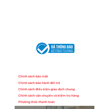
Địa Chỉ:
86 Đường 23 Tháng 10, Phương Sài, Nha
Trang, Khánh Hòa
Hotline:
0906 51 5537 – 0282 253 5537
Email:
congtycancin@gmail.com
Chi nhánh Hà Nội - Đà Nẵng
VPĐD Tại Hà Nội:
13BT3 Vạn Phúc, Hà Đông, Hà Nội
VPĐD Tại Đà Nẵng :
Số 403 Nguyễn Hữu Thọ, Phường
Khuê Trung, Quận Cẩm Lệ, TP. Đà Nẵng
Chính sách
Chính sách bảo mật
Chính sách bảo hành đổi trả
Chính sách điều kiện giao dịch chung
Chính sách vận chuyển và kiểm tra hàng
Phương thức thanh toán