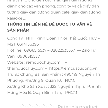
nhà tắm,… Cho đến các mẫu giấy dán tường
dành cho các văn phòng, công ty và cả giấy dán
tường giấy dán tường quán cafe, giấy dán tường
karaoke,…
THÔNG TIN LIÊN HỆ ĐỂ ĐƯỢC TƯ VẤN VỀ
SẢN PHẨM
Công Ty TNHH Kinh Doanh Nội Thất Quốc Huy –
MST: 0314136393
Hotline : 0906515537 – 02822535537 — Zalo Tư
Vấn : 0906515537
Website : remquochuy.com –
thamquochuy.com – https://remcuatudong.vn
Trụ Sở Chưng Bài Sản Phẩm : 490/49 Nguyễn Tri
Phương, Phường 9, Quận 10, THCM.
Xưởng Kho Sản Xuất : 322 Nguyễn Thị Tú, P. Bình
Hưng Hòa B, Quận Bình Tân, TPHCM
Rate this product