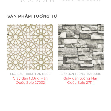
SẢN PHẨM TƯƠNG TỰ
GIẤY DÁN TƯỜNG HÀN QUỐC
GIẤY DÁN TƯỜNG HÀN QUỐC
Giấy dán tường Hàn
Giấy dán tường Hàn
Quốc Sole 27032
Quốc Sole 27114
Trụ sở chính
CÔNG TY TNHH CAN CIN VIỆT NAM