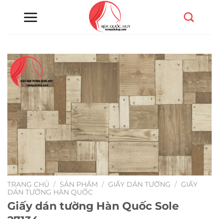
Chuyển
đến
nội
dung
TRANG CHỦ
/
SẢN PHẨM
/
GIẤY DÁN TƯỜNG
/
GIẤY
DÁN TƯỜNG HÀN QUỐC
Giấy dán tường Hàn Quốc Sole