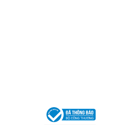
Mã số thuế:
0317918046
Địa Chỉ:
606/42 Đường 3 Tháng 2, Phường Diên Hồng,
Thành phố Hồ Chí Minh (P.14 Q10).
Hotline:
0906 51 5537 – 0282 253 5537
Xưởng Sản Xuất:
C30 Thành Thái, Phường 9, Quận 10,
TP.HCM
Email:
congtycancin@gmail.com
Chi nhánh Nha Trang
Địa Chỉ:
86 Đường 23 Tháng 10, Phương Sài, Nha
Trang, Khánh Hòa
Hotline:
0906 51 5537 – 0282 253 5537
Email:
congtycancin@gmail.com
Chi nhánh Hà Nội - Đà Nẵng
VPĐD Tại Hà Nội:
13BT3 Vạn Phúc, Hà Đông, Hà Nội
VPĐD Tại Đà Nẵng :
Số 403 Nguyễn Hữu Thọ, Phường
Khuê Trung, Quận Cẩm Lệ, TP. Đà Nẵng