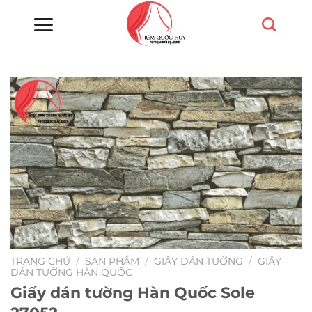
Chuyển
đến
nội
dung
TRANG CHỦ
/
SẢN PHẨM
/
GIẤY DÁN TƯỜNG
/
GIẤY
DÁN TƯỜNG HÀN QUỐC
Giấy dán tường Hàn Quốc Sole