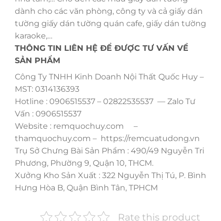
dành cho các văn phòng, công ty và cả giấy dán
tường giấy dán tường quán cafe, giấy dán tường
karaoke,…
THÔNG TIN LIÊN HỆ ĐỂ ĐƯỢC TƯ VẤN VỀ
SẢN PHẨM
Công Ty TNHH Kinh Doanh Nội Thất Quốc Huy –
MST: 0314136393
Hotline : 0906515537 – 02822535537 — Zalo Tư
Vấn : 0906515537
Website : remquochuy.com –
thamquochuy.com – https://remcuatudong.vn
Trụ Sở Chưng Bài Sản Phẩm : 490/49 Nguyễn Tri
Phương, Phường 9, Quận 10, THCM.
Xưởng Kho Sản Xuất : 322 Nguyễn Thị Tú, P. Bình
Hưng Hòa B, Quận Bình Tân, TPHCM
Rate this product