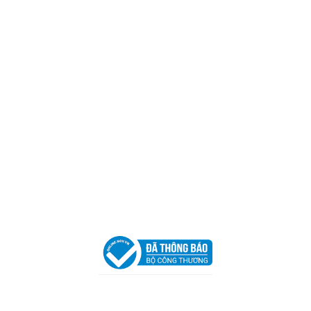
Mã số thuế:
0317918046
Địa Chỉ:
606/42 Đường 3 Tháng 2, Phường Diên Hồng,
Thành phố Hồ Chí Minh (P.14 Q10).
Hotline:
0906 51 5537 – 0282 253 5537
Xưởng Sản Xuất:
C30 Thành Thái, Phường 9, Quận 10,
TP.HCM
Email:
congtycancin@gmail.com
Chi nhánh Nha Trang
Địa Chỉ:
86 Đường 23 Tháng 10, Phương Sài, Nha
Trang, Khánh Hòa
Hotline:
0906 51 5537 – 0282 253 5537
Email:
congtycancin@gmail.com
Chi nhánh Hà Nội - Đà Nẵng
VPĐD Tại Hà Nội:
13BT3 Vạn Phúc, Hà Đông, Hà Nội
VPĐD Tại Đà Nẵng :
Số 403 Nguyễn Hữu Thọ, Phường
Khuê Trung, Quận Cẩm Lệ, TP. Đà Nẵng