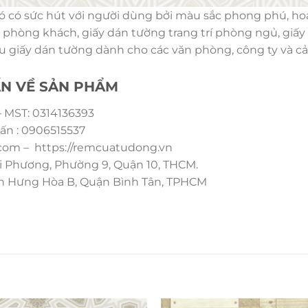
ó có sức hút với người dùng bởi màu sắc phong phú, ho
ng phòng khách, giấy dán tường trang trí phòng ngủ, gi
 giấy dán tường dành cho các văn phòng, công ty và cả 
ẤN VỀ SẢN PHẨM
 MST: 0314136393
ấn : 0906515537
om – https://remcuatudong.vn
i Phương, Phường 9, Quận 10, THCM.
ình Hưng Hòa B, Quận Bình Tân, TPHCM