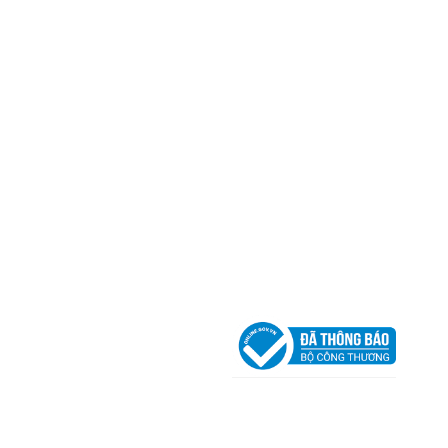
Mã số thuế:
0317918046
Địa Chỉ:
606/42 Đường 3 Tháng 2, Phường Diên H
Thành phố Hồ Chí Minh (P.14 Q10).
Hotline:
0906 51 5537 – 0282 253 5537
Xưởng Sản Xuất:
C30 Thành Thái, Phường 9, Quận
TP.HCM
Email:
congtycancin@gmail.com
Chi nhánh Nha Trang
Địa Chỉ:
86 Đường 23 Tháng 10, Phương Sài, Nha
Trang, Khánh Hòa
Hotline:
0906 51 5537 – 0282 253 5537
Email:
congtycancin@gmail.com
Chi nhánh Hà Nội - Đà Nẵng
VPĐD Tại Hà Nội:
13BT3 Vạn Phúc, Hà Đông, Hà 
VPĐD Tại Đà Nẵng :
Số 403 Nguyễn Hữu Thọ, Ph
Khuê Trung, Quận Cẩm Lệ, TP. Đà Nẵng