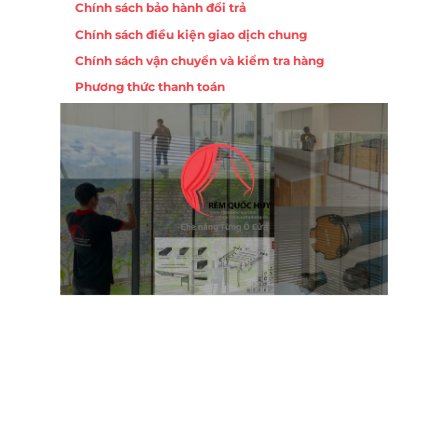
Chính sách bảo hành đổi trả
ồng,
Chính sách điều kiện giao dịch chung
Chính sách vận chuyển và kiểm tra hàng
 10,
Phương thức thanh toán
Nội
ường
Trụ 
Hồng