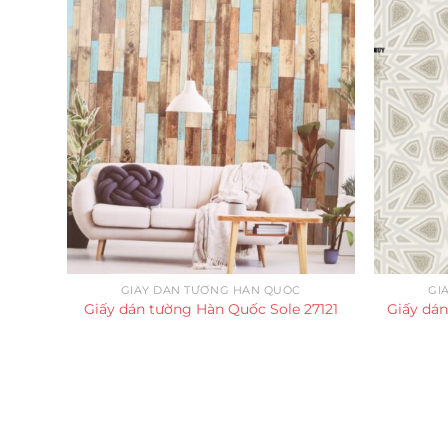
GIẤY DÁN TƯỜNG HÀN QUỐC
GI
Giấy dán tường Hàn Quốc Sole 27121
Giấy dá
Trụ sở chính
CÔNG TY TNHH CAN CIN VIỆT NAM