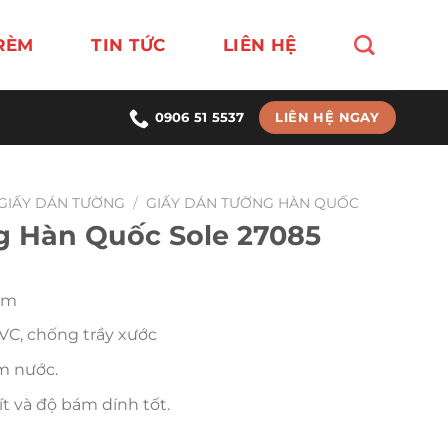
RÈM
TIN TỨC
LIÊN HỆ
LIÊN HỆ NGAY
0906 51 5537
GIẤY DÁN TƯỜNG
/
GIẤY DÁN TƯỜNG HÀN QUỐC
g Hàn Quốc Sole 27085
.5m
VC, chống trầy xước
m nước.
t và độ bám dính tốt.