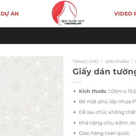
DỰ ÁN
VIDEO 
TRANG CHỦ
/
SẢN PHẨM
/
Giấy dán tườn
Kích thước
: 1.06m x 15
Bề mặt phủ lớp nhựa P
Dễ lau chùi, không thấ
Khả năng chịu kiềm, Axí
Giao hàng toàn quốc