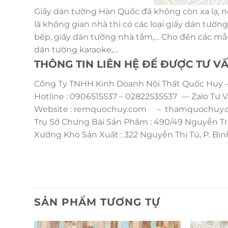
Giấy dán tường Hàn Quốc đã không còn xa lạ, n
là không gian nhà thì có các loại giấy dán tườ
bếp, giấy dán tường nhà tắm,… Cho đến các mẫu
dán tường karaoke,…
THÔNG TIN LIÊN HỆ ĐỂ ĐƯỢC TƯ V
Công Ty TNHH Kinh Doanh Nội Thất Quốc Huy –
Hotline : 0906515537 – 02822535537 — Zalo Tư V
Website : remquochuy.com – thamquochuy.c
Trụ Sở Chưng Bài Sản Phẩm : 490/49 Nguyễn Tr
Xưởng Kho Sản Xuất : 322 Nguyễn Thị Tú, P. B
SẢN PHẨM TƯƠNG TỰ