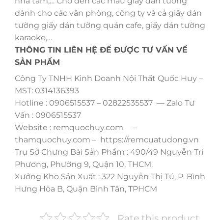
nhà tắm,… Cho đến các mẫu giấy dán tường
dành cho các văn phòng, công ty và cả giấy dán
tường giấy dán tường quán cafe, giấy dán tường
karaoke,…
THÔNG TIN LIÊN HỆ ĐỂ ĐƯỢC TƯ VẤN VỀ
SẢN PHẨM
Công Ty TNHH Kinh Doanh Nội Thất Quốc Huy –
MST: 0314136393
Hotline : 0906515537 – 02822535537 — Zalo Tư
Vấn : 0906515537
Website : remquochuy.com –
thamquochuy.com – https://remcuatudong.vn
Trụ Sở Chưng Bài Sản Phẩm : 490/49 Nguyễn Tri
Phương, Phường 9, Quận 10, THCM.
Xưởng Kho Sản Xuất : 322 Nguyễn Thị Tú, P. Bình
Hưng Hòa B, Quận Bình Tân, TPHCM
Rate this product