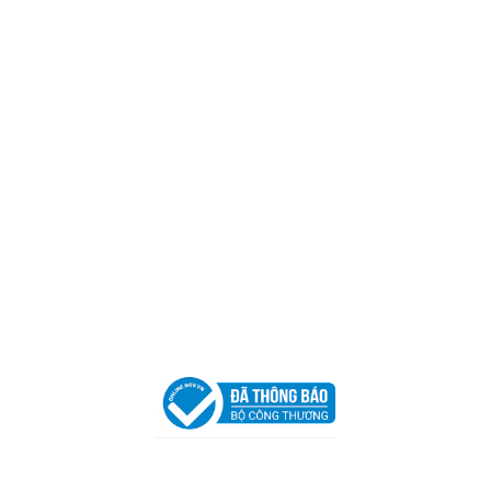
Mã số thuế:
0317918046
Địa Chỉ:
606/42 Đường 3 Tháng 2, Phường Diên Hồng,
Thành phố Hồ Chí Minh (P.14 Q10).
Hotline:
0906 51 5537 – 0282 253 5537
Xưởng Sản Xuất:
C30 Thành Thái, Phường 9, Quận 10,
TP.HCM
Email:
congtycancin@gmail.com
Chi nhánh Nha Trang
Địa Chỉ:
86 Đường 23 Tháng 10, Phương Sài, Nha
Trang, Khánh Hòa
Hotline:
0906 51 5537 – 0282 253 5537
Email:
congtycancin@gmail.com
Chi nhánh Hà Nội - Đà Nẵng
VPĐD Tại Hà Nội:
13BT3 Vạn Phúc, Hà Đông, Hà Nội
VPĐD Tại Đà Nẵng :
Số 403 Nguyễn Hữu Thọ, Phường
Khuê Trung, Quận Cẩm Lệ, TP. Đà Nẵng