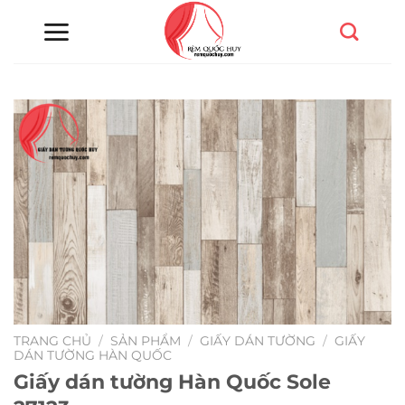
Chuyển
đến
nội
dung
TRANG CHỦ
/
SẢN PHẨM
/
GIẤY DÁN TƯỜNG
/
GIẤY
DÁN TƯỜNG HÀN QUỐC
Giấy dán tường Hàn Quốc Sole