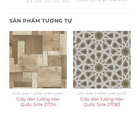
SẢN PHẨM TƯƠNG TỰ
GIẤY DÁN TƯỜNG HÀN QUỐC
GIẤY DÁN TƯỜNG HÀN QUỐC
Giấy dán tường Hàn
Giấy dán tường Hàn
Quốc Sole 27134
Quốc Sole 27083
Trụ sở chính
CÔNG TY TNHH CAN CIN VIỆT NAM