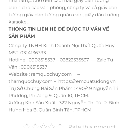
nhà tắm,… Cho đến các mẫu giấy dán tường
dành cho các văn phòng, công ty và cả giấy dán
tường giấy dán tường quán cafe, giấy dán tường
karaoke,…
THÔNG TIN LIÊN HỆ ĐỂ ĐƯỢC TƯ VẤN VỀ
SẢN PHẨM
Công Ty TNHH Kinh Doanh Nội Thất Quốc Huy –
MST: 0314136393
Hotline : 0906515537 – 02822535537 — Zalo Tư
Vấn : 0906515537
Website : remquochuy.com –
thamquochuy.com – https://remcuatudong.vn
Trụ Sở Chưng Bài Sản Phẩm : 490/49 Nguyễn Tri
Phương, Phường 9, Quận 10, THCM.
Xưởng Kho Sản Xuất : 322 Nguyễn Thị Tú, P. Bình
Hưng Hòa B, Quận Bình Tân, TPHCM
Rate this product