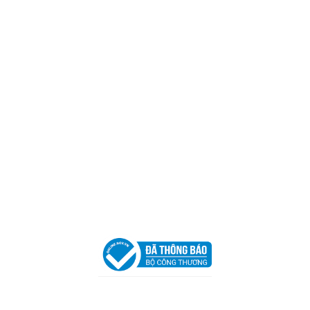
Mã số thuế:
0317918046
Địa Chỉ:
606/42 Đường 3 Tháng 2, Phường Diên Hồng,
Thành phố Hồ Chí Minh (P.14 Q10).
Hotline:
0906 51 5537 – 0282 253 5537
Xưởng Sản Xuất:
C30 Thành Thái, Phường 9, Quận 10,
TP.HCM
Email:
congtycancin@gmail.com
Chi nhánh Nha Trang
Địa Chỉ:
86 Đường 23 Tháng 10, Phương Sài, Nha
Trang, Khánh Hòa
Hotline:
0906 51 5537 – 0282 253 5537
Email:
congtycancin@gmail.com
Chi nhánh Hà Nội - Đà Nẵng
VPĐD Tại Hà Nội:
13BT3 Vạn Phúc, Hà Đông, Hà Nội
VPĐD Tại Đà Nẵng :
Số 403 Nguyễn Hữu Thọ, Phường
Khuê Trung, Quận Cẩm Lệ, TP. Đà Nẵng