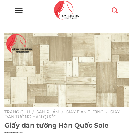
Chuyển
đến
nội
dung
TRANG CHỦ
/
SẢN PHẨM
/
GIẤY DÁN TƯỜNG
/
GIẤY
DÁN TƯỜNG HÀN QUỐC
Giấy dán tường Hàn Quốc Sole