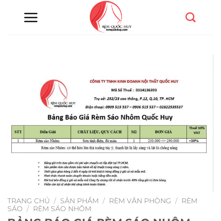
Chuyển
đến
nội
dung
TRANG CHỦ
/
SẢN PHẨM
/
RÈM VĂN PHÒNG
/
RÈM
SÁO
/
RÈM SÁO NHÔM