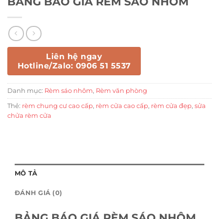
BẢNG BÁO GIÁ RÈM SÁO NHÔM
Liên hệ ngay
Hotline/Zalo: 0906 51 5537
Danh mục:
Rèm sáo nhôm
,
Rèm văn phòng
Thẻ:
rèm chung cư cao cấp
,
rèm cửa cao cấp
,
rèm cửa đẹp
,
sửa
chửa rèm cửa
MÔ TẢ
ĐÁNH GIÁ (0)
BẢNG BÁO GIÁ RÈM SÁO NHÔM