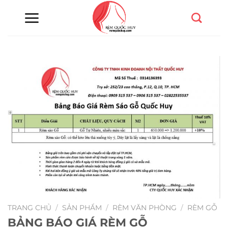
Chuyển
đến
nội
dung
TRANG CHỦ
/
SẢN PHẨM
/
RÈM VĂN PHÒNG
/
RÈM GỖ
BẢNG BÁO GIÁ RÈM GỖ