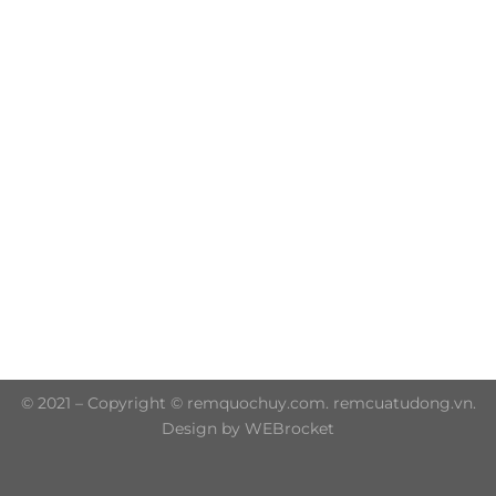
Trụ sở chính: 606/42 Đường 3 Tháng 2, Phường Diên
Hồng, Thành phố Hồ Chí Minh (P.14 Q10)
Hotline: 0906 51 5537 – 0282 253 5537
© 2021 – Copyright © remquochuy.com. remcuatudong.vn.
Design by WEBrocket