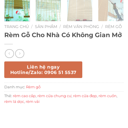
TRANG CHỦ
/
SẢN PHẨM
/
RÈM VĂN PHÒNG
/
RÈM GỖ
Rèm Gỗ Cho Nhà Có Không Gian Mở
Liên hệ ngay
Hotline/Zalo: 0906 51 5537
Danh mục:
Rèm gỗ
Thẻ:
rèm cao cấp
,
rèm cửa chung cư
,
rèm cửa đẹp
,
rèm cuốn
,
rèm lá dọc
,
rèm vải