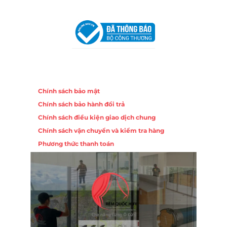
VPĐD Tại Đà Nẵng :
Số 403 Nguyễn Hữu Thọ, Phường
Khuê Trung, Quận Cẩm Lệ, TP. Đà Nẵng
Chính sách
Chính sách bảo mật
Chính sách bảo hành đổi trả
Chính sách điều kiện giao dịch chung
Chính sách vận chuyển và kiểm tra hàng
Phương thức thanh toán