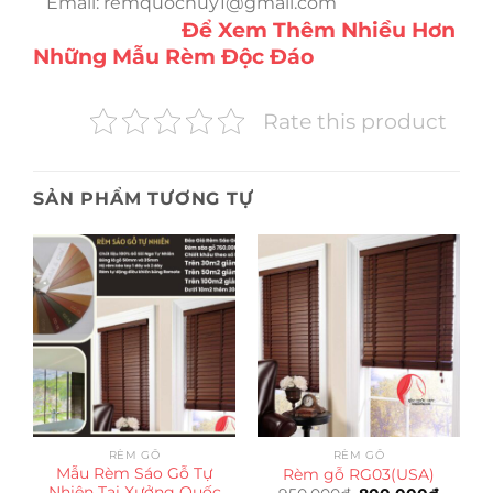
Email:
remquochuy1@gmail.com
Để Xem Thêm Nhiều Hơn
Những Mẫu Rèm Độc Đáo
Rate this product
SẢN PHẨM TƯƠNG TỰ
RÈM GỖ
RÈM GỖ
Mẫu Rèm Sáo Gỗ Tự
Rèm gỗ RG03(USA)
Nhiên Tại Xưởng Quốc