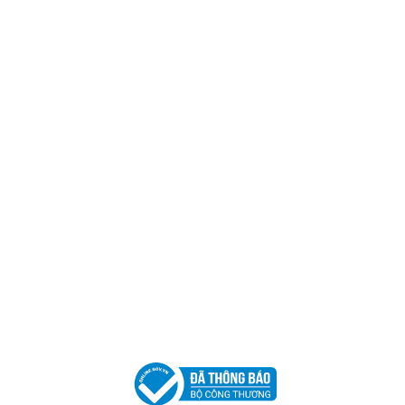
Trụ sở chính
CÔNG TY TNHH CAN CIN VIỆT NAM
Mã số thuế:
0317918046
Địa Chỉ:
606/42 Đường 3 Tháng 2, Phường Diên Hồng,
Thành phố Hồ Chí Minh (P.14 Q10).
Hotline:
0906 51 5537 – 0282 253 5537
Xưởng Sản Xuất:
C30 Thành Thái, Phường 9, Quận 10,
TP.HCM
Email:
congtycancin@gmail.com
Chi nhánh Nha Trang
Địa Chỉ:
86 Đường 23 Tháng 10, Phương Sài, Nha
Trang, Khánh Hòa
Hotline:
0906 51 5537 – 0282 253 5537
Email:
congtycancin@gmail.com
Chi nhánh Hà Nội - Đà Nẵng
VPĐD Tại Hà Nội:
13BT3 Vạn Phúc, Hà Đông, Hà Nội
VPĐD Tại Đà Nẵng :
Số 403 Nguyễn Hữu Thọ, Phường
Khuê Trung, Quận Cẩm Lệ, TP. Đà Nẵng