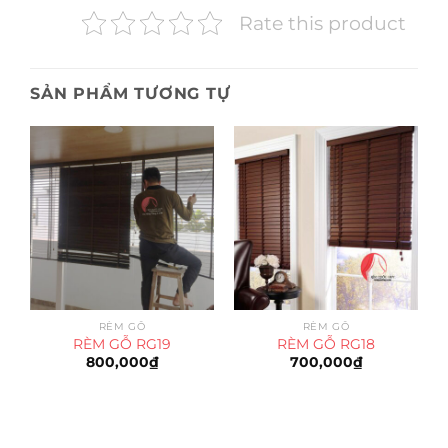
Rate this product
SẢN PHẨM TƯƠNG TỰ
RÈM GỖ
RÈM GỖ
RÈM GỖ RG19
RÈM GỖ RG18
800,000
₫
700,000
₫