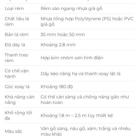
là:
tại
999,000₫.
là:
Loại rèm
Rèm sáo ngang nhựa giả gỗ
888,000₫.
Chất liệu lá
Nhựa tổng hợp PolyStyrene (PS) hoặc PVC
rèm
giả gỗ
Bản lá rèm
35 mm hoặc 50 mm
Độ dày lá
Khoảng 2.8 mm
Thanh treo
Hợp kim nhôm sơn tĩnh điện
rèm
Cơ chế vận
Dây kéo nâng hạ và thanh xoay lật lá
hành
Góc xoay lá
Khoảng 180 độ
Khả năng cản
Có thể cản sáng và chống nắng gần như
nắng
hoàn toàn
Khổ rộng tối
Khoảng 1.8 m – 2.5 m tùy thiết kế
đa
Vân gỗ sáng, nâu gỗ, xám, trắng và nhiều
Màu sắc
màu khác