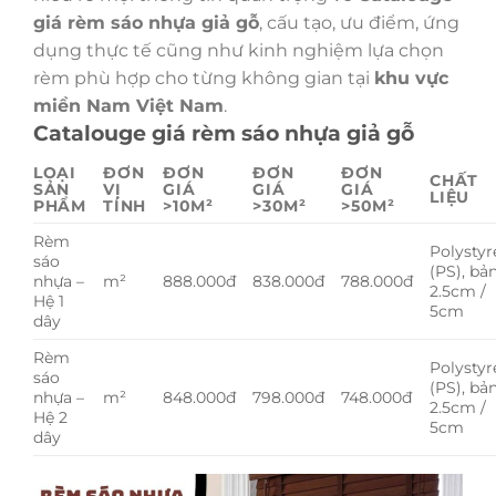
giá rèm sáo nhựa giả gỗ
, cấu tạo, ưu điểm, ứng
dụng thực tế cũng như kinh nghiệm lựa chọn
rèm phù hợp cho từng không gian tại
khu vực
miền Nam Việt Nam
.
Catalouge giá rèm sáo nhựa giả gỗ
LOẠI
ĐƠN
ĐƠN
ĐƠN
ĐƠN
CHẤT
SẢN
VỊ
GIÁ
GIÁ
GIÁ
LIỆU
PHẨM
TÍNH
>10M²
>30M²
>50M²
Rèm
Polystyr
sáo
(PS), bản
nhựa –
m²
888.000đ
838.000đ
788.000đ
2.5cm /
Hệ 1
5cm
dây
Rèm
Polystyr
sáo
(PS), bản
nhựa –
m²
848.000đ
798.000đ
748.000đ
2.5cm /
Hệ 2
5cm
dây