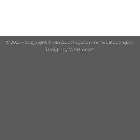
Trụ sở chính: 606/42 Đường 3 Tháng 2, Phường Diên
Hồng, Thành phố Hồ Chí Minh (P.14 Q10)
Hotline: 0906 51 5537 – 0282 253 5537
© 2021 – Copyright © remquochuy.com. remcuatudong.vn.
Design by WEBrocket