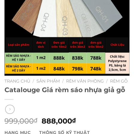
TRANG CHỦ
/
SẢN PHẨM
/
RÈM VĂN PHÒNG
/
RÈM GỖ
Catalouge Giá rèm sáo nhựa giả gỗ
Giá
Giá
999,000
888,000
₫
₫
gốc
hiện
HẠNG MỤC
THÔNG SỐ KỸ THUẬT