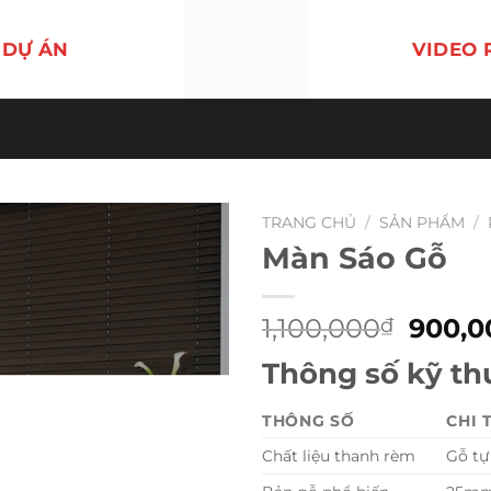
DỰ ÁN
VIDEO 
TRANG CHỦ
/
SẢN PHẨM
/
Màn Sáo Gỗ
Giá
1,100,000
900,0
₫
gốc
Thông số kỹ th
là:
1,100,
THÔNG SỐ
CHI 
Chất liệu thanh rèm
Gỗ tự