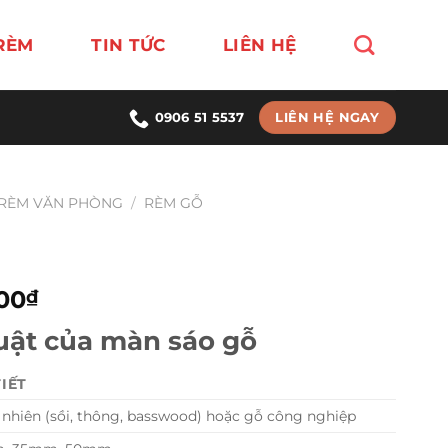
RÈM
TIN TỨC
LIÊN HỆ
LIÊN HỆ NGAY
0906 51 5537
RÈM VĂN PHÒNG
/
RÈM GỖ
Giá
00
₫
hiện
uật của màn sáo gỗ
tại
000₫.
là:
TIẾT
900,000₫.
 nhiên (sồi, thông, basswood) hoặc gỗ công nghiệp