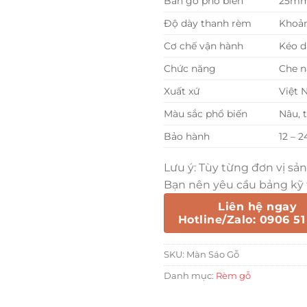
Bản gỗ phổ biến
25mm
Độ dày thanh rèm
Khoả
Cơ chế vận hành
Kéo d
Chức năng
Che n
Xuất xứ
Việt 
Màu sắc phổ biến
Nâu, 
Bảo hành
12 – 
Lưu ý: Tùy từng đơn vị sả
Bạn nên yêu cầu bảng kỹ t
Liên hệ ngay
Hotline/Zalo: 0906 51
SKU:
Màn Sáo Gỗ
Danh mục:
Rèm gỗ