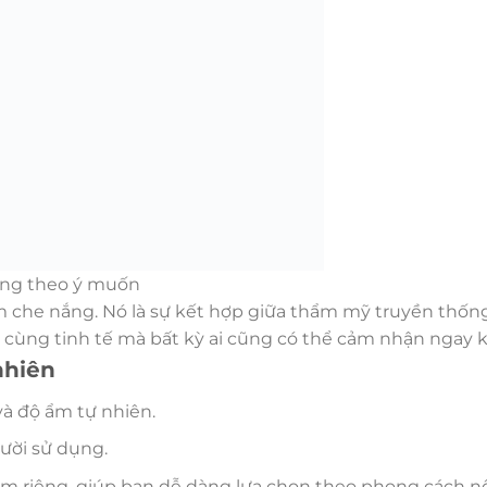
sáng theo ý muốn
 che nắng. Nó là sự kết hợp giữa thẩm mỹ truyền thống, 
cùng tinh tế mà bất kỳ ai cũng có thể cảm nhận ngay k
nhiên
và độ ẩm tự nhiên.
gười sử dụng.
ểm riêng, giúp bạn dễ dàng lựa chọn theo phong cách nộ