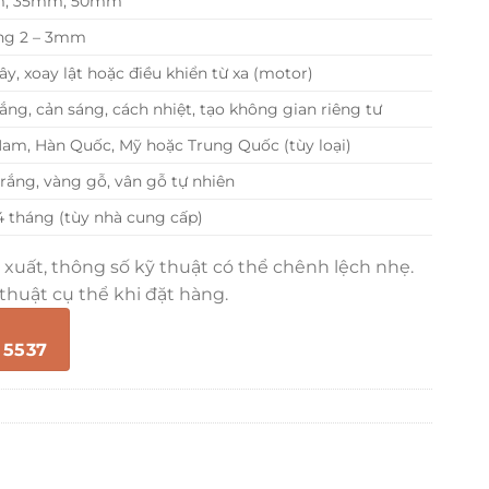
, 35mm, 50mm
ng 2 – 3mm
ây, xoay lật hoặc điều khiển từ xa (motor)
ắng, cản sáng, cách nhiệt, tạo không gian riêng tư
Nam, Hàn Quốc, Mỹ hoặc Trung Quốc (tùy loại)
trắng, vàng gỗ, vân gỗ tự nhiên
24 tháng (tùy nhà cung cấp)
n xuất, thông số kỹ thuật có thể chênh lệch nhẹ.
huật cụ thể khi đặt hàng.
 5537