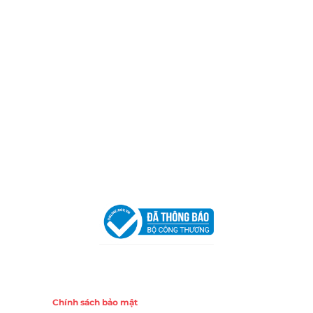
Thành phố Hồ Chí Minh (P.14 Q10).
Hotline:
0906 51 5537 – 0282 253 5537
Xưởng Sản Xuất:
C30 Thành Thái, Phường 9, Quận 10,
TP.HCM
Email:
congtycancin@gmail.com
Chi nhánh Nha Trang
Địa Chỉ:
86 Đường 23 Tháng 10, Phương Sài, Nha
Trang, Khánh Hòa
Hotline:
0906 51 5537 – 0282 253 5537
Email:
congtycancin@gmail.com
Chi nhánh Hà Nội - Đà Nẵng
VPĐD Tại Hà Nội:
13BT3 Vạn Phúc, Hà Đông, Hà Nội
VPĐD Tại Đà Nẵng :
Số 403 Nguyễn Hữu Thọ, Phường
Khuê Trung, Quận Cẩm Lệ, TP. Đà Nẵng
Chính sách
Chính sách bảo mật