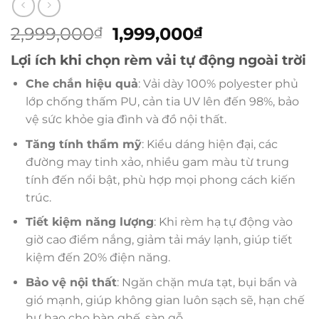
Giá
Giá
2,999,000
1,999,000
₫
₫
gốc
hiện
Lợi ích khi chọn rèm vải tự động ngoài trời
là:
tại
2,999,000₫.
là:
Che chắn hiệu quả
: Vải dày 100% polyester phủ
1,999,000₫.
lớp chống thấm PU, cản tia UV lên đến 98%, bảo
vệ sức khỏe gia đình và đồ nội thất.
Tăng tính thẩm mỹ
: Kiểu dáng hiện đại, các
đường may tinh xảo, nhiều gam màu từ trung
tính đến nổi bật, phù hợp mọi phong cách kiến
trúc.
Tiết kiệm năng lượng
: Khi rèm hạ tự động vào
giờ cao điểm nắng, giảm tải máy lạnh, giúp tiết
kiệm đến 20% điện năng.
Bảo vệ nội thất
: Ngăn chặn mưa tạt, bụi bẩn và
gió mạnh, giúp không gian luôn sạch sẽ, hạn chế
hư hao cho bàn ghế, sàn gỗ.