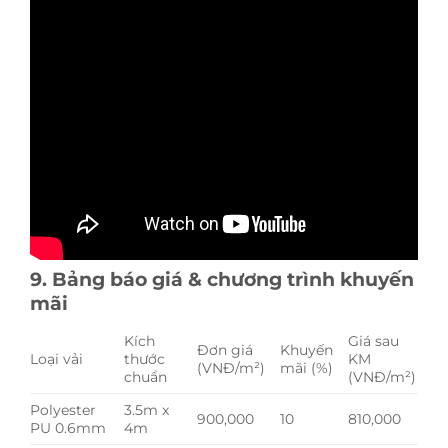
9. Bảng báo giá & chương trình khuyến
mãi
Kích
Giá sau
Đơn giá
Khuyến
Loại vải
thước
KM
(VNĐ/m²)
mãi (%)
chuẩn
(VNĐ/m²)
Polyester
3.5m x
900,000
10
810,000
PU 0.6mm
4m