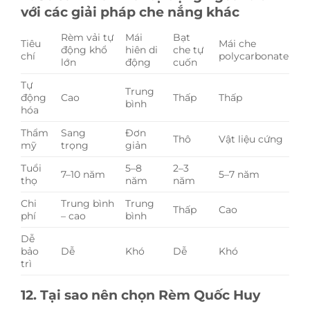
với các giải pháp che nắng khác
Rèm vải tự
Mái
Bạt
Tiêu
Mái che
động khổ
hiên di
che tự
chí
polycarbonate
lớn
động
cuốn
Tự
Trung
động
Cao
Thấp
Thấp
bình
hóa
Thẩm
Sang
Đơn
Thô
Vật liệu cứng
mỹ
trọng
giản
Tuổi
5–8
2–3
7–10 năm
5–7 năm
thọ
năm
năm
Chi
Trung bình
Trung
Thấp
Cao
phí
– cao
bình
Dễ
bảo
Dễ
Khó
Dễ
Khó
trì
12. Tại sao nên chọn Rèm Quốc Huy