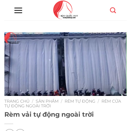
Chuyển
đến
nội
dung
TRANG CHỦ
/
SẢN PHẨM
/
RÈM TỰ ĐỘNG
/
RÈM CỬA
TỰ ĐỘNG NGOÀI TRỜI
Rèm vải tự động ngoài trời