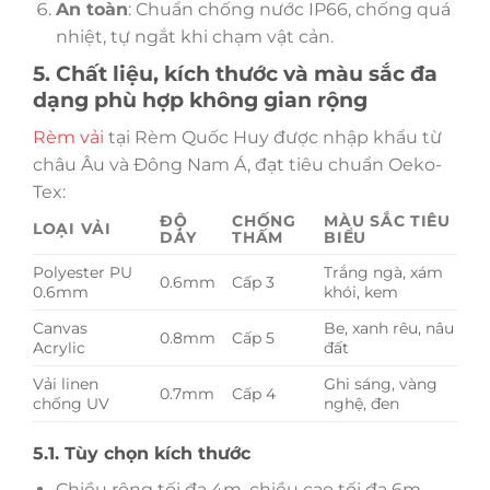
An toàn
: Chuẩn chống nước IP66, chống quá
nhiệt, tự ngắt khi chạm vật cản.
5. Chất liệu, kích thước và màu sắc đa
dạng phù hợp không gian rộng
Rèm vải
tại Rèm Quốc Huy được nhập khẩu từ
châu Âu và Đông Nam Á, đạt tiêu chuẩn Oeko-
Tex:
ĐỘ
CHỐNG
MÀU SẮC TIÊU
LOẠI VẢI
DÀY
THẤM
BIỂU
Polyester PU
Trắng ngà, xám
0.6mm
Cấp 3
0.6mm
khói, kem
Canvas
Be, xanh rêu, nâu
0.8mm
Cấp 5
Acrylic
đất
Vải linen
Ghi sáng, vàng
0.7mm
Cấp 4
chống UV
nghệ, đen
5.1. Tùy chọn kích thước
Chiều rộng tối đa 4m, chiều cao tối đa 6m.