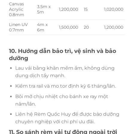
Canvas
3.5m x
Acrylic
1,200,000
15
1,020,000
5m
0.8mm
Linen UV
4m x
1,500,000
20
1,200,000
0.7mm
6m
10. Hướng dẫn bảo trì, vệ sinh và bảo
dưỡng
Lau vải bằng khăn mềm ẩm, không dùng
dung dịch tẩy mạnh.
Kiểm tra rail và mo tor định kỳ 6 tháng/lần.
Bôi mỡ chịu nhiệt cho bánh xe ray một
năm/lần.
Liên hệ Rèm Quốc Huy để được bảo dưỡng
chuyên nghiệp với chi phí ưu đãi.
11. So sánh rèm vải tự động ngoài trời