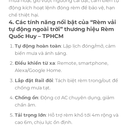
mưa hoặc gió vượt ngưỡng cài đặt, cảm biến tự
động kích hoạt lệnh đóng rèm để bảo vệ, hạn
chế thiệt hại.
4. Các tính năng nổi bật của “Rèm vải
tự động ngoài trời” thương hiệu Rèm
Quốc Huy – TPHCM
Tự động hoàn toàn
: Lập lịch đóng/mở, cảm
biến mưa và ánh sáng.
Điều khiển từ xa
: Remote, smartphone,
Alexa/Google Home.
Lắp đặt Rail đôi
: Tách biệt rèm trong/out để
chống mưa tạt.
Chống ồn
: Động cơ AC chuyên dụng, giảm
chấn âm.
Tải trọng lớn
: Hỗ trợ rèm khổ tới 4m rộng và
cao 6m, chịu lực ổn định.