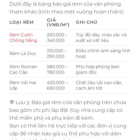
Dưới đây là bảng báo giá rèm cửa văn phòng
tham khảo (tính theo mét vuông hoàn thiện):
GIÁ
LOẠI RÈM
GHI CHÚ
(VNĐ/M²)
Rèm Cuốn
250.000 –
Tùy độ dày, màu sắc và
Chống Nắng
340.000
xuất xứ vật liệu
210.000 –
Điều chỉnh ánh sáng linh
Rèm Lá Dọc
290.000
hoạt
Rèm Roman
580.000 –
Phù hợp phòng ban
Cao Cấp
780.000
giám đốc
Rèm Vải Hai
420.000 –
Chất liệu vải cao cấp,
Lớp
690.000
cách âm tốt
💬 Lưu ý: Báo giá rèm cửa văn phòng trên chưa
bao gồm chi phí lắp đặt (tùy nhà cung cấp có
thể miễn phí) và phụ kiện đi kèm.
Bạn có thể liên hệ trực tiếp với các đơn vị cung
cấp để nhận báo giá cụ thể phù hợp với diện