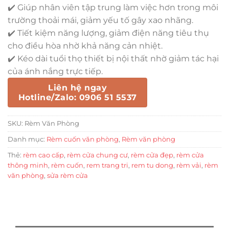
✔️ Giúp nhân viên tập trung làm việc hơn trong môi
trường thoải mái, giảm yếu tố gây xao nhãng.
✔️ Tiết kiệm năng lượng, giảm điện năng tiêu thụ
cho điều hòa nhờ khả năng cản nhiệt.
✔️ Kéo dài tuổi thọ thiết bị nội thất nhờ giảm tác hại
của ánh nắng trực tiếp.
Liên hệ ngay
Hotline/Zalo: 0906 51 5537
SKU:
Rèm Văn Phòng
Danh mục:
Rèm cuốn văn phòng
,
Rèm văn phòng
Thẻ:
rèm cao cấp
,
rèm cửa chung cư
,
rèm cửa đẹp
,
rèm cửa
thông minh
,
rèm cuốn
,
rem trang tri
,
rem tu dong
,
rèm vải
,
rèm
văn phòng
,
sửa rèm cửa