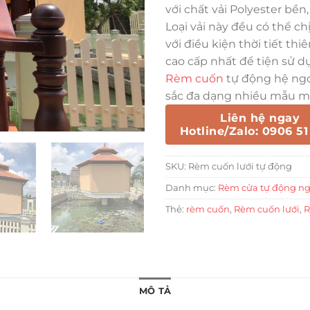
với chất vải Polyester bền,
Loại vải này đều có thể ch
với điều kiện thời tiết th
cao cấp nhất để tiện sử d
Rèm cuốn
tự động hệ ngo
sắc đa dạng nhiều mẫu m
Liên hệ ngay
Hotline/Zalo: 0906 51
SKU:
Rèm cuốn lưới tự động
Danh mục:
Rèm cửa tự động ngo
Thẻ:
rèm cuốn
,
Rèm cuốn lưới
,
R
MÔ TẢ