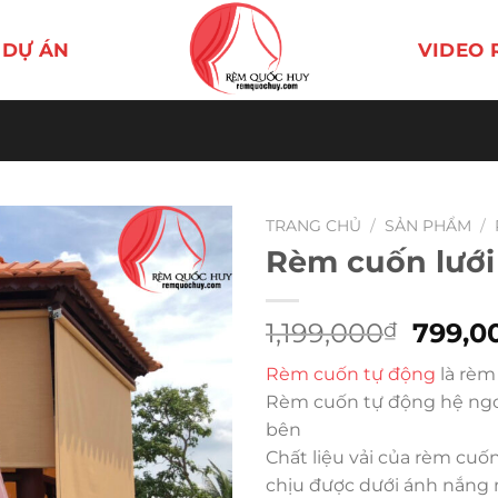
DỰ ÁN
VIDEO 
TRANG CHỦ
/
SẢN PHẨM
/
Rèm cuốn lưới
Giá
1,199,000
799,0
₫
gốc
Rèm cuốn tự động
là rèm
là:
Rèm cuốn tự động hệ ngoài
1,199,
bên
Chất liệu vải của rèm cuốn
chịu được dưới ánh nắng 