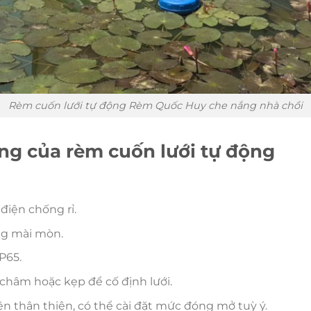
Rèm cuốn lưới tự động Rèm Quốc Huy che nắng nhà chồi
ộng của rèm cuốn lưới tự động
 điện chống rỉ.
ống mài mòn.
P65.
châm hoặc kẹp để cố định lưới.
iện thân thiện, có thể cài đặt mức đóng mở tuỳ ý.