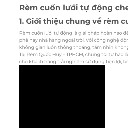
Rèm cuốn lưới tự động ch
1. Giới thiệu chung về rèm 
Rèm cuốn lưới tự động là giải pháp hoàn hảo 
phê hay nhà hàng ngoài trời. Với công nghệ độ
không gian luôn thông thoáng, tầm nhìn không 
Tại Rèm Quốc Huy – TPHCM, chúng tôi tự hào l
cho khách hàng trải nghiệm sử dụng tiện lợi, b