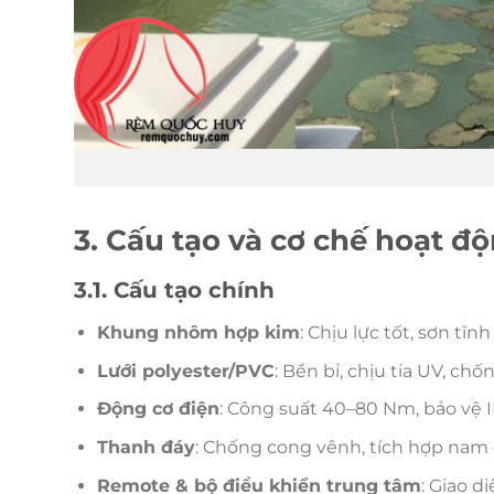
3. Cấu tạo và cơ chế hoạt đ
3.1. Cấu tạo chính
Khung nhôm hợp kim
: Chịu lực tốt, sơn tĩnh
Lưới polyester/PVC
: Bền bỉ, chịu tia UV, ch
Động cơ điện
: Công suất 40–80 Nm, bảo vệ I
Thanh đáy
: Chống cong vênh, tích hợp nam 
Remote & bộ điều khiển trung tâm
: Giao d