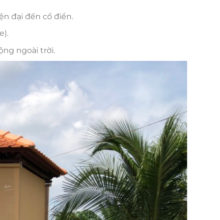
ện đại đến cổ điển.
).
ng ngoài trời.