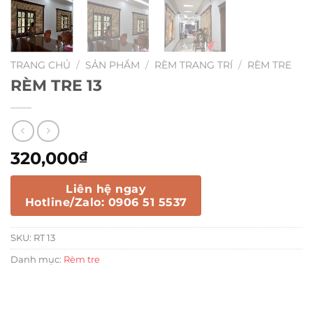
TRANG CHỦ
/
SẢN PHẨM
/
RÈM TRANG TRÍ
/
RÈM TRE
RÈM TRE 13
320,000
₫
Liên hệ ngay
Hotline/Zalo: 0906 51 5537
SKU:
RT 13
Danh mục:
Rèm tre