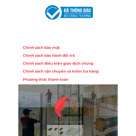
Khuê Trung, Quận Cẩm Lệ, TP. Đà Nẵng
Chính sách
Chính sách bảo mật
Chính sách bảo hành đổi trả
Chính sách điều kiện giao dịch chung
Chính sách vận chuyển và kiểm tra hàng
Phương thức thanh toán