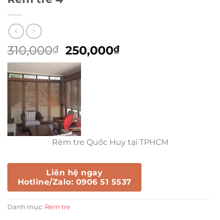
Giá
Giá
310,000
250,000
₫
₫
gốc
hiện
là:
tại
310,000₫.
là:
250,000₫.
Rèm tre Quốc Huy tại TPHCM
Liên hệ ngay
Hotline/Zalo: 0906 51 5537
Danh mục:
Rèm tre