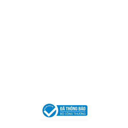
CÔNG TY TNHH CAN CIN VIỆT NAM
Mã số thuế:
0317918046
Địa Chỉ:
606/42 Đường 3 Tháng 2, Phường Diên Hồng,
Thành phố Hồ Chí Minh (P.14 Q10).
Hotline:
0906 51 5537 – 0282 253 5537
Xưởng Sản Xuất:
C30 Thành Thái, Phường 9, Quận 10,
TP.HCM
Email:
congtycancin@gmail.com
Chi nhánh Nha Trang
Địa Chỉ:
86 Đường 23 Tháng 10, Phương Sài, Nha
Trang, Khánh Hòa
Hotline:
0906 51 5537 – 0282 253 5537
Email:
congtycancin@gmail.com
Chi nhánh Hà Nội - Đà Nẵng
VPĐD Tại Hà Nội:
13BT3 Vạn Phúc, Hà Đông, Hà Nội
VPĐD Tại Đà Nẵng :
Số 403 Nguyễn Hữu Thọ, Phường
Khuê Trung, Quận Cẩm Lệ, TP. Đà Nẵng