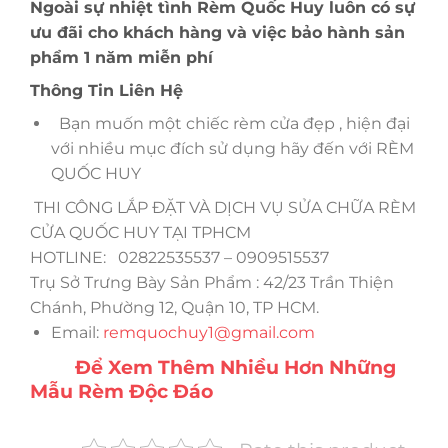
Ngoài sự nhiệt tình Rèm Quốc Huy luôn có sự
ưu đãi cho khách hàng và việc bảo hành sản
phẩm 1 năm miễn phí
Thông Tin Liên Hệ
Bạn muốn một chiếc rèm cửa đẹp , hiện đại
với nhiều mục đích sử dụng hãy đến với RÈM
QUỐC HUY
THI CÔNG LẮP ĐẶT VÀ DỊCH VỤ SỬA CHỮA RÈM
CỬA QUỐC HUY TẠI TPHCM
HOTLINE: 02822535537 – 0909515537
Trụ Sở Trưng Bày Sản Phẩm : 42/23 Trần Thiện
Chánh, Phường 12, Quận 10, TP HCM.
Email:
remquochuy1@gmail.com
Để Xem Thêm Nhiều Hơn Những
Mẫu Rèm Độc Đáo