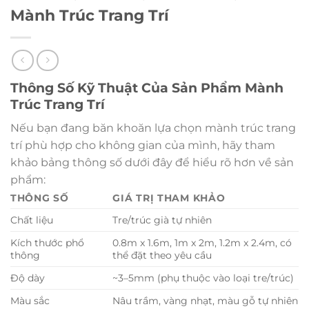
Mành Trúc Trang Trí
Thông Số Kỹ Thuật Của Sản Phẩm Mành
Trúc Trang Trí
Nếu bạn đang băn khoăn lựa chọn mành trúc trang
trí phù hợp cho không gian của mình, hãy tham
khảo bảng thông số dưới đây để hiểu rõ hơn về sản
phẩm:
THÔNG SỐ
GIÁ TRỊ THAM KHẢO
Chất liệu
Tre/trúc già tự nhiên
Kích thước phổ
0.8m x 1.6m, 1m x 2m, 1.2m x 2.4m, có
thông
thể đặt theo yêu cầu
Độ dày
~3–5mm (phụ thuộc vào loại tre/trúc)
Màu sắc
Nâu trầm, vàng nhạt, màu gỗ tự nhiên