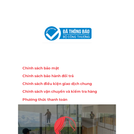
Chi nhánh Hà Nội - Đà Nẵng
VPĐD Tại Hà Nội:
13BT3 Vạn Phúc, Hà Đông, Hà Nội
VPĐD Tại Đà Nẵng :
Số 403 Nguyễn Hữu Thọ, Phường
Khuê Trung, Quận Cẩm Lệ, TP. Đà Nẵng
Chính sách
Chính sách bảo mật
Chính sách bảo hành đổi trả
Chính sách điều kiện giao dịch chung
Chính sách vận chuyển và kiểm tra hàng
Phương thức thanh toán