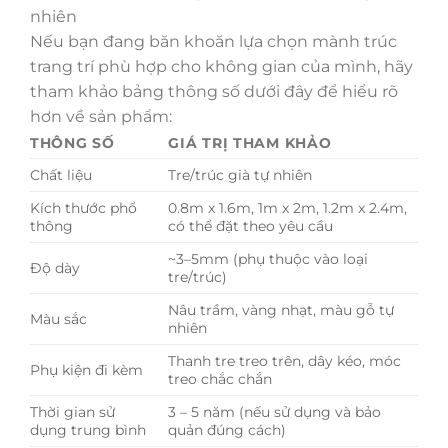
nhiên
Nếu bạn đang băn khoăn lựa chọn mành trúc
trang trí phù hợp cho không gian của mình, hãy
tham khảo bảng thông số dưới đây để hiểu rõ
hơn về sản phẩm:
THÔNG SỐ
GIÁ TRỊ THAM KHẢO
Chất liệu
Tre/trúc già tự nhiên
Kích thước phổ
0.8m x 1.6m, 1m x 2m, 1.2m x 2.4m,
thông
có thể đặt theo yêu cầu
~3–5mm (phụ thuộc vào loại
Độ dày
tre/trúc)
Nâu trầm, vàng nhạt, màu gỗ tự
Màu sắc
nhiên
Thanh tre treo trên, dây kéo, móc
Phụ kiện đi kèm
treo chắc chắn
Thời gian sử
3 – 5 năm (nếu sử dụng và bảo
dụng trung bình
quản đúng cách)