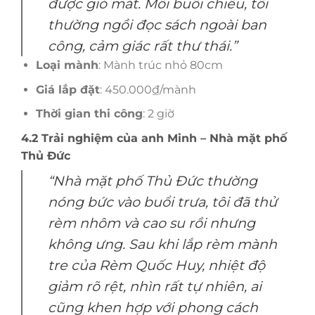
được gió mát. Mỗi buổi chiều, tôi
thường ngồi đọc sách ngoài ban
công, cảm giác rất thư thái.”
Loại mành
: Mành trúc nhỏ 80cm
Giá lắp đặt
: 450.000₫/mành
Thời gian thi công
: 2 giờ
4.2 Trải nghiệm của anh Minh – Nhà mặt phố
Thủ Đức
“Nhà mặt phố Thủ Đức thường
nóng bức vào buổi trưa, tôi đã thử
rèm nhôm và cao su rồi nhưng
không ưng. Sau khi lắp rèm mành
tre của Rèm Quốc Huy, nhiệt độ
giảm rõ rệt, nhìn rất tự nhiên, ai
cũng khen hợp với phong cách