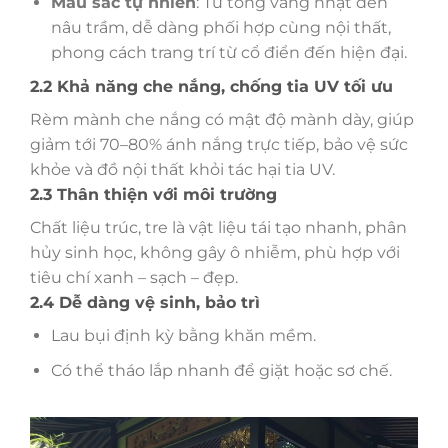
Màu sắc tự nhiên
: Từ tông vàng nhạt đến
nâu trầm, dễ dàng phối hợp cùng nội thất,
phong cách trang trí từ cổ điển đến hiện đại.
2.2 Khả năng che nắng, chống tia UV tối ưu
Rèm mành che nắng có mật độ mành dày, giúp
giảm tới 70–80% ánh nắng trực tiếp, bảo vệ sức
khỏe và đồ nội thất khỏi tác hại tia UV.
2.3 Thân thiện với môi trường
Chất liệu trúc, tre là vật liệu tái tạo nhanh, phân
hủy sinh học, không gây ô nhiễm, phù hợp với
tiêu chí xanh – sạch – đẹp.
2.4 Dễ dàng vệ sinh, bảo trì
Lau bụi định kỳ bằng khăn mềm.
Có thể tháo lắp nhanh để giặt hoặc sơ chế.