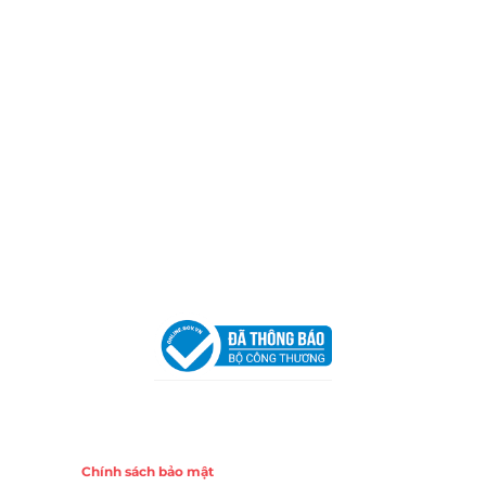
Thành phố Hồ Chí Minh (P.14 Q10).
Hotline:
0906 51 5537 – 0282 253 5537
Xưởng Sản Xuất:
C30 Thành Thái, Phường 9, Quận 10,
TP.HCM
Email:
congtycancin@gmail.com
Chi nhánh Nha Trang
Địa Chỉ:
86 Đường 23 Tháng 10, Phương Sài, Nha
Trang, Khánh Hòa
Hotline:
0906 51 5537 – 0282 253 5537
Email:
congtycancin@gmail.com
Chi nhánh Hà Nội - Đà Nẵng
VPĐD Tại Hà Nội:
13BT3 Vạn Phúc, Hà Đông, Hà Nội
VPĐD Tại Đà Nẵng :
Số 403 Nguyễn Hữu Thọ, Phường
Khuê Trung, Quận Cẩm Lệ, TP. Đà Nẵng
Chính sách
Chính sách bảo mật