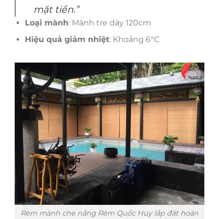
mặt tiền.”
Loại mành
: Mành tre dày 120cm
Hiệu quả giảm nhiệt
: Khoảng 6°C
Rèm mành che nắng Rèm Quốc Huy lắp đặt hoàn