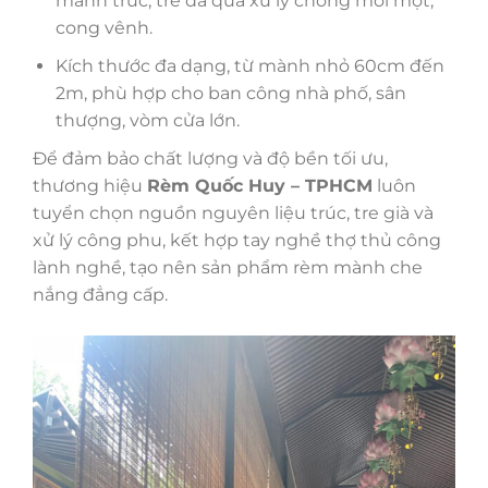
mành trúc, tre đã qua xử lý chống mối mọt,
cong vênh.
Kích thước đa dạng, từ mành nhỏ 60cm đến
2m, phù hợp cho ban công nhà phố, sân
thượng, vòm cửa lớn.
Để đảm bảo chất lượng và độ bền tối ưu,
thương hiệu
Rèm Quốc Huy – TPHCM
luôn
tuyển chọn nguồn nguyên liệu trúc, tre già và
xử lý công phu, kết hợp tay nghề thợ thủ công
lành nghề, tạo nên sản phẩm rèm mành che
nắng đẳng cấp.