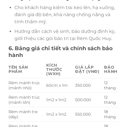
Cho khách hàng kiểm tra: kéo lên, hạ xuống,
đánh giá độ bền, khả năng chống nắng và
tính thẩm mỹ.
Hướng dẫn cách vệ sinh, bảo dưỡng định kỳ,
giới thiệu các gói bảo trì tại Rèm Quốc Huy.
6. Bảng giá chi tiết và chính sách bảo
hành
KÍCH
TÊN SẢN
GIÁ LẮP
BẢO
THƯỚC
PHẨM
ĐẶT (VNĐ)
HÀNH
(WXH)
Rèm mành trúc
12
60cm x 1m
350.000
(mảnh nhỏ)
tháng
Rèm mành trúc
12
1m2 x 1m2
500.000
(mảnh lớn)
tháng
Rèm mành tre
18
1m2 x 1m2
550.000
(dày)
tháng
Rèm mành tre
18