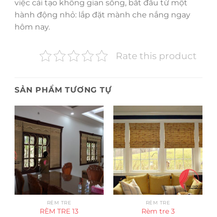
việc cải tạo không gian sống, bắt đầu từ một
hành động nhỏ: lắp đặt mành che nắng ngay
hôm nay.
Rate this product
SẢN PHẨM TƯƠNG TỰ
RÈM TRE
RÈM TRE
RÈM TRE 13
Rèm tre 3