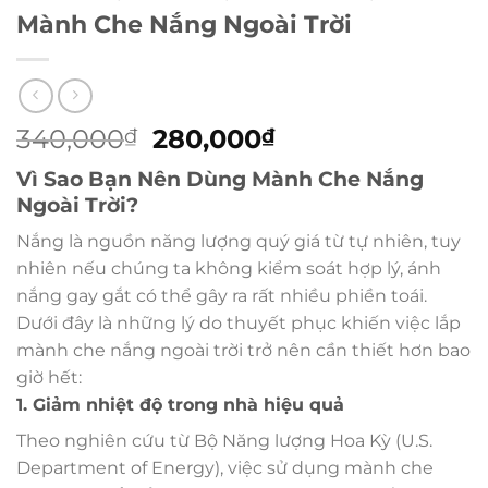
Mành Che Nắng Ngoài Trời
Giá
Giá
340,000
280,000
₫
₫
gốc
hiện
Vì Sao Bạn Nên Dùng Mành Che Nắng
là:
tại
Ngoài Trời?
340,000₫.
là:
280,000₫.
Nắng là nguồn năng lượng quý giá từ tự nhiên, tuy
nhiên nếu chúng ta không kiểm soát hợp lý, ánh
nắng gay gắt có thể gây ra rất nhiều phiền toái.
Dưới đây là những lý do thuyết phục khiến việc lắp
mành che nắng ngoài trời trở nên cần thiết hơn bao
giờ hết:
1. Giảm nhiệt độ trong nhà hiệu quả
Theo nghiên cứu từ Bộ Năng lượng Hoa Kỳ (U.S.
Department of Energy), việc sử dụng mành che