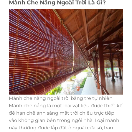
Mành Che Nắng Ngoài Trời Là Gì?
Mành che nắng ngoài trời bằng tre tự nhiên
Mành che nắng là một loại vật liệu được thiết kế
để hạn chế ánh sáng mặt trời chiếu trực tiếp
vào không gian bên trong ngôi nhà. Loại mành
này thường được lắp đặt ở ngoài cửa sổ, ban