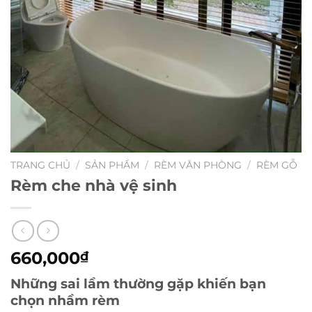
TRANG CHỦ
/
SẢN PHẨM
/
RÈM VĂN PHÒNG
/
RÈM GỖ
Rèm che nhà vệ sinh
660,000
₫
Những sai lầm thường gặp khiến bạn
chọn nhầm rèm