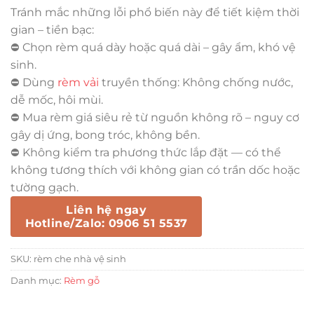
Tránh mắc những lỗi phổ biến này để tiết kiệm thời
gian – tiền bạc:
⛔ Chọn rèm quá dày hoặc quá dài – gây ẩm, khó vệ
sinh.
⛔ Dùng
rèm vải
truyền thống: Không chống nước,
dễ mốc, hôi mùi.
⛔ Mua rèm giá siêu rẻ từ nguồn không rõ – nguy cơ
gây dị ứng, bong tróc, không bền.
⛔ Không kiểm tra phương thức lắp đặt — có thể
không tương thích với không gian có trần dốc hoặc
tường gạch.
Liên hệ ngay
Hotline/Zalo: 0906 51 5537
SKU:
rèm che nhà vệ sinh
Danh mục:
Rèm gỗ