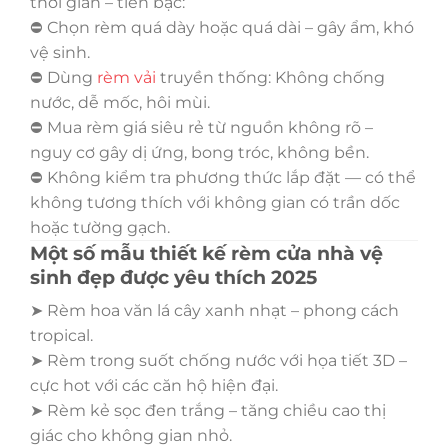
thời gian – tiền bạc:
⛔ Chọn rèm quá dày hoặc quá dài – gây ẩm, khó
vệ sinh.
⛔ Dùng
rèm vải
truyền thống: Không chống
nước, dễ mốc, hôi mùi.
⛔ Mua rèm giá siêu rẻ từ nguồn không rõ –
nguy cơ gây dị ứng, bong tróc, không bền.
⛔ Không kiểm tra phương thức lắp đặt — có thể
không tương thích với không gian có trần dốc
hoặc tường gạch.
Một số mẫu thiết kế rèm cửa nhà vệ
sinh đẹp được yêu thích 2025
➤ Rèm hoa văn lá cây xanh nhạt – phong cách
tropical.
➤ Rèm trong suốt chống nước với họa tiết 3D –
cực hot với các căn hộ hiện đại.
➤ Rèm kẻ sọc đen trắng – tăng chiều cao thị
giác cho không gian nhỏ.