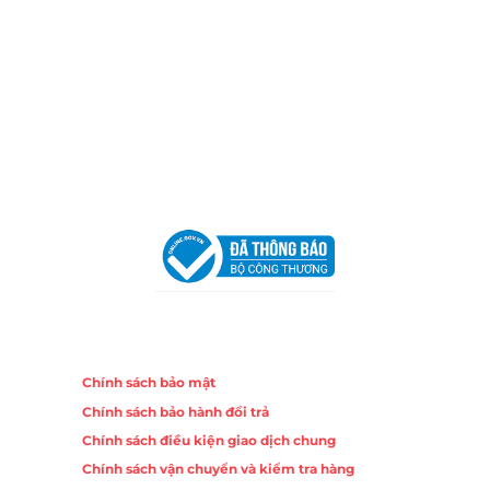
Email:
congtycancin@gmail.com
Chi nhánh Nha Trang
Địa Chỉ:
86 Đường 23 Tháng 10, Phương Sài, Nha
Trang, Khánh Hòa
Hotline:
0906 51 5537 – 0282 253 5537
Email:
congtycancin@gmail.com
Chi nhánh Hà Nội - Đà Nẵng
VPĐD Tại Hà Nội:
13BT3 Vạn Phúc, Hà Đông, Hà Nội
VPĐD Tại Đà Nẵng :
Số 403 Nguyễn Hữu Thọ, Phường
Khuê Trung, Quận Cẩm Lệ, TP. Đà Nẵng
Chính sách
Chính sách bảo mật
Chính sách bảo hành đổi trả
Chính sách điều kiện giao dịch chung
Chính sách vận chuyển và kiểm tra hàng