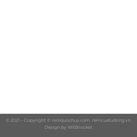
Trụ sở chính: 606/42 Đường 3 Tháng 2, Phường Diên
Hồng, Thành phố Hồ Chí Minh (P.14 Q10)
Hotline: 0906 51 5537 – 0282 253 5537
© 2021 – Copyright © remquochuy.com. remcuatudong.vn.
Design by WEBrocket