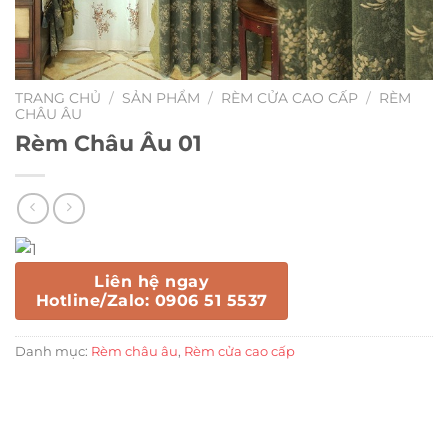
TRANG CHỦ
/
SẢN PHẨM
/
RÈM CỬA CAO CẤP
/
RÈM
CHÂU ÂU
Rèm Châu Âu 01
Liên hệ ngay
Hotline/Zalo: 0906 51 5537
Danh mục:
Rèm châu âu
,
Rèm cửa cao cấp