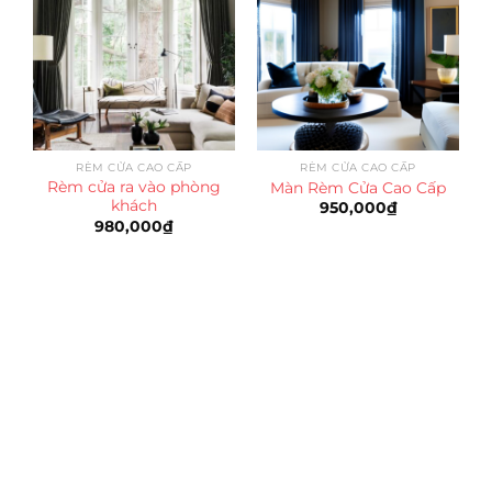
RÈM CỬA CAO CẤP
RÈM CỬA CAO CẤP
Rèm cửa ra vào phòng
Màn Rèm Cửa Cao Cấp
khách
950,000
₫
980,000
₫
Trụ sở chính
CÔNG TY TNHH CAN CIN VIỆT NAM
Mã số thuế:
0317918046
Địa Chỉ:
606/42 Đường 3 Tháng 2, Phường Diên Hồng,
Thành phố Hồ Chí Minh (P.14 Q10).
Hotline:
0906 51 5537 – 0282 253 5537
Xưởng Sản Xuất:
C30 Thành Thái, Phường 9, Quận 10,
TP.HCM