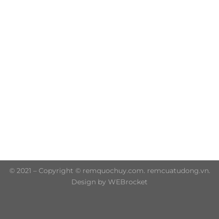
Trụ sở chính: 606/42 Đường 3 Tháng 2, Phường Diên
Hồng, Thành phố Hồ Chí Minh (P.14 Q10)
Hotline: 0906 51 5537 – 0282 253 5537
© 2021 – Copyright © remquochuy.com. remcuatudong.vn.
Design by WEBrocket