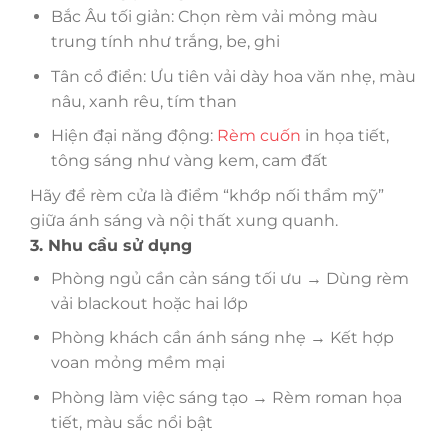
Bắc Âu tối giản: Chọn rèm vải mỏng màu
trung tính như trắng, be, ghi
Tân cổ điển: Ưu tiên vải dày hoa văn nhẹ, màu
nâu, xanh rêu, tím than
Hiện đại năng động:
Rèm cuốn
in họa tiết,
tông sáng như vàng kem, cam đất
Hãy để rèm cửa là điểm “khớp nối thẩm mỹ”
giữa ánh sáng và nội thất xung quanh.
3. Nhu cầu sử dụng
Phòng ngủ cần cản sáng tối ưu → Dùng rèm
vải blackout hoặc hai lớp
Phòng khách cần ánh sáng nhẹ → Kết hợp
voan mỏng mềm mại
Phòng làm việc sáng tạo → Rèm roman họa
tiết, màu sắc nổi bật