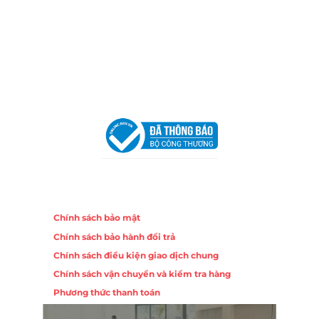
Địa Chỉ:
86 Đường 23 Tháng 10, Phương Sài, Nha
Trang, Khánh Hòa
Hotline:
0906 51 5537 – 0282 253 5537
Email:
congtycancin@gmail.com
Chi nhánh Hà Nội - Đà Nẵng
VPĐD Tại Hà Nội:
13BT3 Vạn Phúc, Hà Đông, Hà Nội
VPĐD Tại Đà Nẵng :
Số 403 Nguyễn Hữu Thọ, Phường
Khuê Trung, Quận Cẩm Lệ, TP. Đà Nẵng
Chính sách
Chính sách bảo mật
Chính sách bảo hành đổi trả
Chính sách điều kiện giao dịch chung
Chính sách vận chuyển và kiểm tra hàng
Phương thức thanh toán