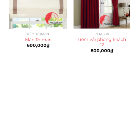
RÈM ROMAN
RÈM VẢI
Rèm vải phòng khách
Màn Roman
12
600,000
₫
800,000
₫
Trụ sở chính
CÔNG TY TNHH CAN CIN VIỆT NAM
Mã số thuế:
0317918046
Địa Chỉ:
606/42 Đường 3 Tháng 2, Phường Diên Hồng,
Thành phố Hồ Chí Minh (P.14 Q10).
Hotline:
0906 51 5537 – 0282 253 5537
Xưởng Sản Xuất:
C30 Thành Thái, Phường 9, Quận 10,
TP.HCM
Email:
congtycancin@gmail.com
Chi nhánh Nha Trang