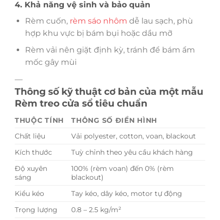
4. Khả năng vệ sinh và bảo quản
Rèm cuốn,
rèm sáo nhôm
dễ lau sạch, phù
hợp khu vực bị bám bụi hoặc dầu mỡ
Rèm vải nên giặt định kỳ, tránh để bám ẩm
mốc gây mùi
—
Thông số kỹ thuật cơ bản của một mẫu
Rèm treo cửa sổ tiêu chuẩn
THUỘC TÍNH
THÔNG SỐ ĐIỂN HÌNH
Chất liệu
Vải polyester, cotton, voan, blackout
Kích thước
Tuỳ chỉnh theo yêu cầu khách hàng
Độ xuyên
100% (rèm voan) đến 0% (rèm
sáng
blackout)
Kiểu kéo
Tay kéo, dây kéo, motor tự động
Trọng lượng
0.8 – 2.5 kg/m²