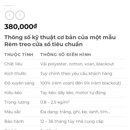
380,000
₫
Thông số kỹ thuật cơ bản của một mẫu
Rèm treo cửa sổ tiêu chuẩn
THUỘC TÍNH
THÔNG SỐ ĐIỂN HÌNH
Chất liệu
Vải polyester, cotton, voan, blackout
Kích thước
Tuỳ chỉnh theo yêu cầu khách hàng
Độ xuyên sáng
100% (rèm voan) đến 0% (rèm blackout)
Kiểu kéo
Tay kéo, dây kéo, motor tự động
Trọng lượng
0.8 – 2.5 kg/m²
Màu sắc
Đa dạng: trắng, ghi, be, xanh, tím…
Bảo hành
12 – 36 tháng tùy nhà cung cấp