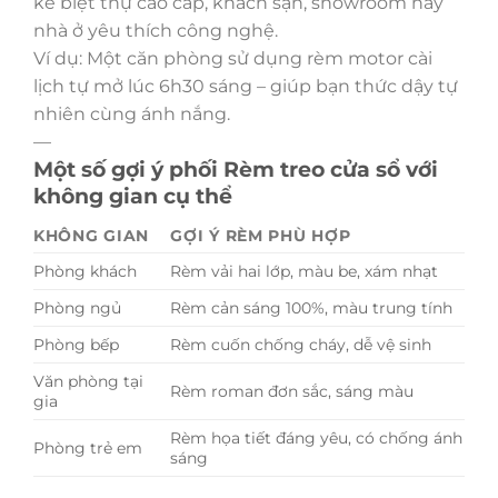
kế biệt thự cao cấp, khách sạn, showroom hay
nhà ở yêu thích công nghệ.
Ví dụ: Một căn phòng sử dụng rèm motor cài
lịch tự mở lúc 6h30 sáng – giúp bạn thức dậy tự
nhiên cùng ánh nắng.
—
Một số gợi ý phối Rèm treo cửa sổ với
không gian cụ thể
KHÔNG GIAN
GỢI Ý RÈM PHÙ HỢP
Phòng khách
Rèm vải hai lớp, màu be, xám nhạt
Phòng ngủ
Rèm cản sáng 100%, màu trung tính
Phòng bếp
Rèm cuốn chống cháy, dễ vệ sinh
Văn phòng tại
Rèm roman đơn sắc, sáng màu
gia
Rèm họa tiết đáng yêu, có chống ánh
Phòng trẻ em
sáng