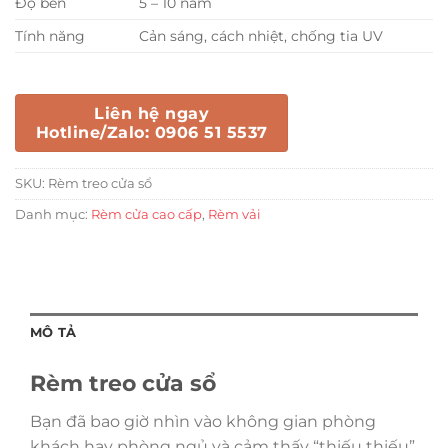
Độ bền
5 – 10 năm
Tính năng
Cản sáng, cách nhiệt, chống tia UV
Liên hệ ngay
Hotline/Zalo: 0906 51 5537
SKU:
Rèm treo cửa sổ
Danh mục:
Rèm cửa cao cấp
,
Rèm vải
MÔ TẢ
Rèm treo cửa sổ
Bạn đã bao giờ nhìn vào không gian phòng
khách hay phòng ngủ và cảm thấy “thiếu thiếu”