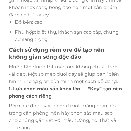
gấm hoặc vải nhập khẩu. Đường chỉ may tinh tế,
khoen inox sáng bóng, tạo nên một sản phẩm
đậm chất “luxury”.
Độ bền: cao
Phù hợp: biệt thự, khách sạn cao cấp, chung
cư sang trọng
Cách sử dụng rèm ore để tạo nên
không gian sống độc đáo
Muốn tận dụng tốt màn ore không chỉ là chọn
vải đẹp. Một số mẹo dưới đây sẽ giúp bạn “biến
hình” không gian của mình một cách dễ dàng.
1. Lựa chọn màu sắc khéo léo — “Key” tạo nên
phong cách riêng
Rèm ore đóng vai trò như một mảng màu lớn
trong căn phòng, nên hãy chọn sắc màu sao
cho chúng gắn kết với màu tường, nội thất và
ánh sáng.