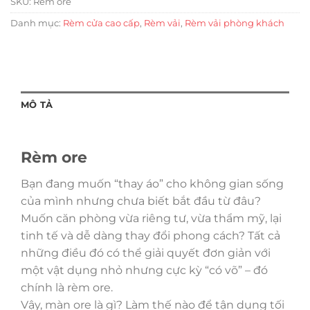
SKU:
Rèm ore
Danh mục:
Rèm cửa cao cấp
,
Rèm vải
,
Rèm vải phòng khách
MÔ TẢ
Rèm ore
Bạn đang muốn “thay áo” cho không gian sống
của mình nhưng chưa biết bắt đầu từ đâu?
Muốn căn phòng vừa riêng tư, vừa thẩm mỹ, lại
tinh tế và dễ dàng thay đổi phong cách? Tất cả
những điều đó có thể giải quyết đơn giản với
một vật dụng nhỏ nhưng cực kỳ “có võ” – đó
chính là rèm ore.
Vậy, màn ore là gì? Làm thế nào để tận dụng tối