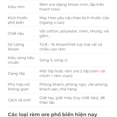
Rèm ore (dạng khoen tròn, lắp trên
Kiểu rèm
thanh treo)
Kích thước
May theo yêu cầu theo kích thước cửa
phổ biến
(ngang x cao)
Vải cotton, polyester, linen, nhung, vải
Chất liệu
gấm…
Số lượng
Từ 8 – 16 khoen/mét tuỳ loại vải và
khoen
chiều cao rèm
Kiểu sóng tiêu
Sóng S, sóng U
chuẩn
Một lớp hoặc rèm ore 2 lớp (
rèm vải
Dạng lớp
chính + rèm voan)
Phù hợp với
Phòng khách, phòng ngủ, văn phòng,
không gian
khách sạn, nhà hàng
Giặt tay, giặt máy (tùy chất liệu), dễ
Cách vệ sinh
tháo lắp
Các loại rèm ore phổ biến hiện nay