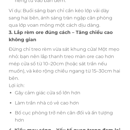
riêng tư vào ban đêm.
Ví dụ: Buổi sáng bạn chỉ cần kéo lớp vải dày
sang hai bên, ánh sáng tràn ngập căn phòng
qua lớp voan mỏng một cách dịu dàng.
3. Lắp rèm ore đúng cách – Tăng chiều cao
không gian
Đừng chỉ treo rèm vừa sát khung cửa! Một mẹo
nhỏ: bạn nên lắp thanh treo màn ore cao hơn
mép cửa sổ từ 10–20cm (hoặc sát trần nếu
muốn), và kéo rộng chiều ngang từ 15–30cm hai
bên.
Lợi ích:
Gây cảm giác cửa sổ lớn hơn
Làm trần nhà có vẻ cao hơn
Bố cục phòng trở nên cân đối và ấn tượng
hơn