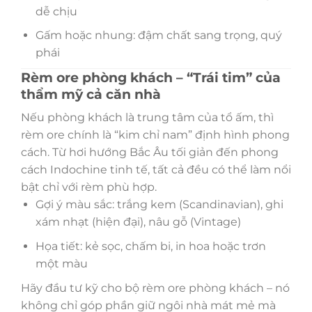
dễ chịu
Gấm hoặc nhung: đậm chất sang trọng, quý
phái
Rèm ore phòng khách – “Trái tim” của
thẩm mỹ cả căn nhà
Nếu phòng khách là trung tâm của tổ ấm, thì
rèm ore chính là “kim chỉ nam” định hình phong
cách. Từ hơi hướng Bắc Âu tối giản đến phong
cách Indochine tinh tế, tất cả đều có thể làm nổi
bật chỉ với rèm phù hợp.
Gợi ý màu sắc: trắng kem (Scandinavian), ghi
xám nhạt (hiện đại), nâu gỗ (Vintage)
Họa tiết: kẻ sọc, chấm bi, in hoa hoặc trơn
một màu
Hãy đầu tư kỹ cho bộ rèm ore phòng khách – nó
không chỉ góp phần giữ ngôi nhà mát mẻ mà