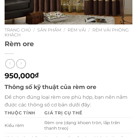
TRANG CHỦ
/
SẢN PHẨM
/
RÈM VẢI
/
RÈM VẢI PHÒNG
KHÁCH
Rèm ore
950,000
₫
Thông số kỹ thuật của rèm ore
Để chọn đúng loại rèm ore phù hợp, bạn nên nắm
được các thông số cơ bản dưới đây:
THUỘC TÍNH
GIÁ TRỊ CỤ THỂ
Rèm ore (dạng khoen tròn, lắp trên
Kiểu rèm
thanh treo)