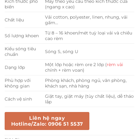
Kích thước phổ
May theo yêu cầu theo kích thước cửa
biến
(ngang x cao)
Vải cotton, polyester, linen, nhung, vải
Chất liệu
gấm…
Từ 8 – 16 khoen/mét tuỳ loại vải và chiều
Số lượng khoen
cao rèm
Kiểu sóng tiêu
Sóng S, sóng U
chuẩn
Một lớp hoặc rèm ore 2 lớp (
rèm vải
Dạng lớp
chính + rèm voan)
Phù hợp với
Phòng khách, phòng ngủ, văn phòng,
không gian
khách sạn, nhà hàng
Giặt tay, giặt máy (tùy chất liệu), dễ tháo
Cách vệ sinh
lắp
Liên hệ ngay
Hotline/Zalo: 0906 51 5537