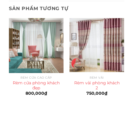
SẢN PHẨM TƯƠNG TỰ
RÈM CỬA CAO CẤP
RÈM VẢI
Rèm cửa phòng khách
Rèm vải phòng khách
đẹp
2
800,000
₫
750,000
₫
Trụ sở chính
CÔNG TY TNHH CAN CIN VIỆT NAM