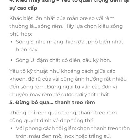
4. Kiểu may sóng – Yếu tố quan trọng đem lại
sự cao cấp
Khác biệt lớn nhất của màn ore so với rèm
thường là… sóng rèm. Hãy lựa chọn kiểu sóng
phù hợp:
Sóng S: nhẹ nhàng, hiện đại, phổ biến nhất
hiện nay.
Sóng U: đậm chất cổ điển, cầu kỳ hơn.
Yếu tố kỹ thuật như khoảng cách giữa các
khoen, độ rũ của vải cũng ảnh hưởng rất nhiều
đến sóng rèm. Đừng ngại tư vấn các đơn vị
chuyên may rèm để được gợi ý tốt nhất.
5. Đừng bỏ qua… thanh treo rèm
Không chỉ rèm quan trọng, thanh treo rèm
cũng quyết định vẻ đẹp tổng thể:
Với phong cách tối giản: chọn thanh treo tròn
trơn, màu đen mờ, inox hoặc trắng sứ.