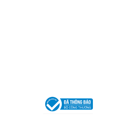
Mã số thuế:
0317918046
Địa Chỉ:
606/42 Đường 3 Tháng 2, Phường Diên Hồng,
Thành phố Hồ Chí Minh (P.14 Q10).
Hotline:
0906 51 5537 – 0282 253 5537
Xưởng Sản Xuất:
C30 Thành Thái, Phường 9, Quận 10,
TP.HCM
Email:
congtycancin@gmail.com
Chi nhánh Nha Trang
Địa Chỉ:
86 Đường 23 Tháng 10, Phương Sài, Nha
Trang, Khánh Hòa
Hotline:
0906 51 5537 – 0282 253 5537
Email:
congtycancin@gmail.com
Chi nhánh Hà Nội - Đà Nẵng
VPĐD Tại Hà Nội:
13BT3 Vạn Phúc, Hà Đông, Hà Nội
VPĐD Tại Đà Nẵng :
Số 403 Nguyễn Hữu Thọ, Phường
Khuê Trung, Quận Cẩm Lệ, TP. Đà Nẵng
Chính sách