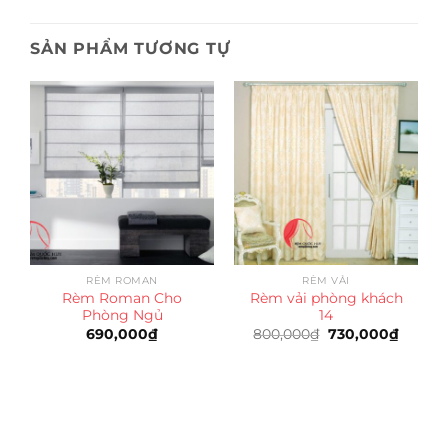
SẢN PHẨM TƯƠNG TỰ
RÈM ROMAN
RÈM VẢI
Rèm Roman Cho
Rèm vải phòng khách
Phòng Ngủ
14
Giá
Giá
690,000
₫
800,000
₫
730,000
₫
gốc
hiện
là:
tại
800,000₫.
là:
730,00
Trụ sở chính
CÔNG TY TNHH CAN CIN VIỆT NAM