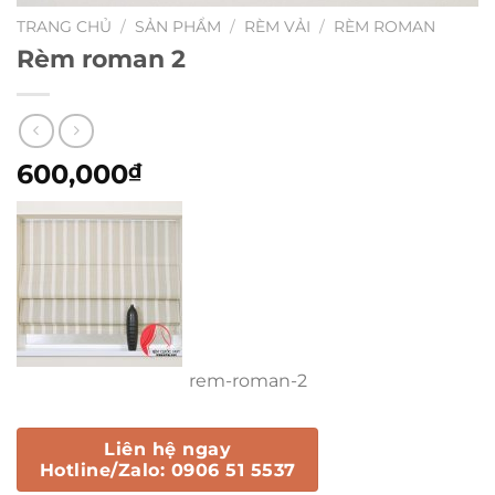
TRANG CHỦ
/
SẢN PHẨM
/
RÈM VẢI
/
RÈM ROMAN
Rèm roman 2
600,000
₫
rem-roman-2
Liên hệ ngay
Hotline/Zalo: 0906 51 5537