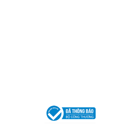
Mã số thuế:
0317918046
Địa Chỉ:
606/42 Đường 3 Tháng 2, Phường Diên Hồng,
Thành phố Hồ Chí Minh (P.14 Q10).
Hotline:
0906 51 5537 – 0282 253 5537
Xưởng Sản Xuất:
C30 Thành Thái, Phường 9, Quận 10,
TP.HCM
Email:
congtycancin@gmail.com
Chi nhánh Nha Trang
Địa Chỉ:
86 Đường 23 Tháng 10, Phương Sài, Nha
Trang, Khánh Hòa
Hotline:
0906 51 5537 – 0282 253 5537
Email:
congtycancin@gmail.com
Chi nhánh Hà Nội - Đà Nẵng
VPĐD Tại Hà Nội:
13BT3 Vạn Phúc, Hà Đông, Hà Nội
VPĐD Tại Đà Nẵng :
Số 403 Nguyễn Hữu Thọ, Phường
Khuê Trung, Quận Cẩm Lệ, TP. Đà Nẵng