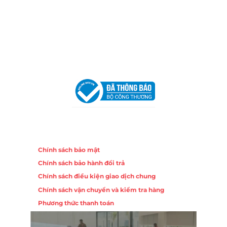
Trang, Khánh Hòa
Hotline:
0906 51 5537 – 0282 253 5537
Email:
congtycancin@gmail.com
Chi nhánh Hà Nội - Đà Nẵng
VPĐD Tại Hà Nội:
13BT3 Vạn Phúc, Hà Đông, Hà Nội
VPĐD Tại Đà Nẵng :
Số 403 Nguyễn Hữu Thọ, Phường
Khuê Trung, Quận Cẩm Lệ, TP. Đà Nẵng
Chính sách
Chính sách bảo mật
Chính sách bảo hành đổi trả
Chính sách điều kiện giao dịch chung
Chính sách vận chuyển và kiểm tra hàng
Phương thức thanh toán