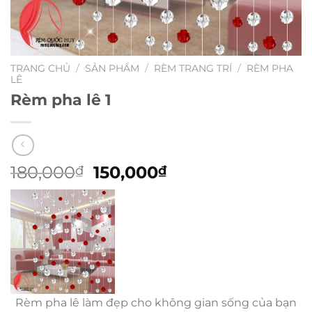
TRANG CHỦ
/
SẢN PHẨM
/
RÈM TRANG TRÍ
/
RÈM PHA
LÊ
Rèm pha lê 1
Giá
Giá
180,000
150,000
₫
₫
gốc
hiện
là:
tại
180,000₫.
là:
150,000₫.
Rèm pha lê làm đẹp cho không gian sống của bạn