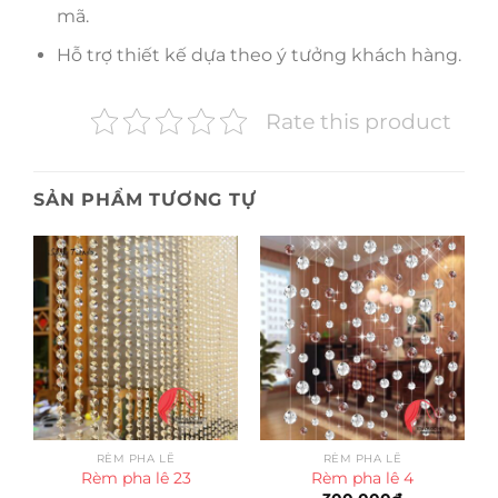
mã.
Hỗ trợ thiết kế dựa theo ý tưởng khách hàng.
Rate this product
SẢN PHẨM TƯƠNG TỰ
RÈM PHA LÊ
RÈM PHA LÊ
Rèm pha lê 23
Rèm pha lê 4